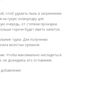
й, чтоб удалить пыль и загрязнения.
 на сухую сковородку для
вую очередь, от степени прожарки.
больше горечи будет иметь напиток.
ование турки. Для получения
ложка молотых орешков.
кам. Чтобы максимально насладиться
, не дожидаясь его остывания.
 добавления: