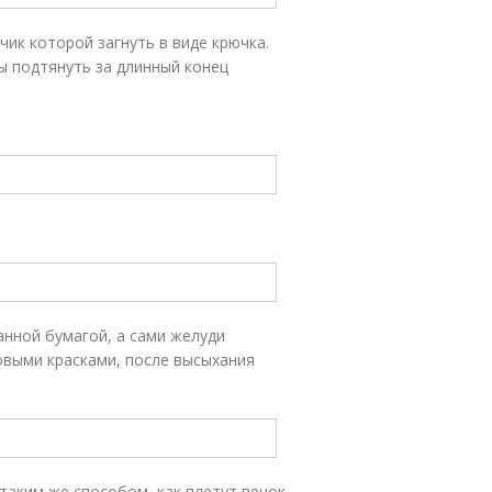
чик которой загнуть в виде крючка.
ы подтянуть за длинный конец
нной бумагой, а сами желуди
выми красками, после высыхания
 таким же способом, как плетут венок