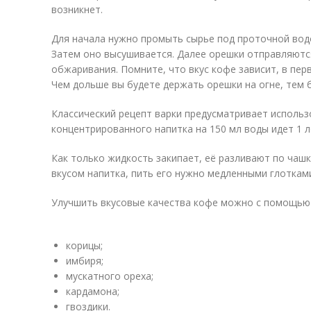
возникнет.
Для начала нужно промыть сырье под проточной водо
Затем оно высушивается. Далее орешки отправляются
обжаривания. Помните, что вкус кофе зависит, в пер
Чем дольше вы будете держать орешки на огне, тем 
Классический рецепт варки предусматривает использ
концентрированного напитка на 150 мл воды идет 1 
Как только жидкость закипает, её разливают по чаш
вкусом напитка, пить его нужно медленными глотками
Улучшить вкусовые качества кофе можно с помощью
корицы;
имбиря;
мускатного ореха;
кардамона;
гвоздики.