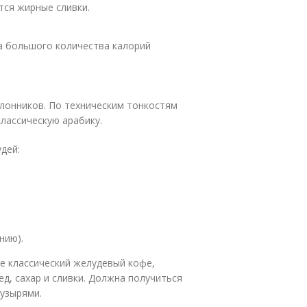
тся жирные сливки.
за большого количества калорий
лонников. По техническим тонкостям
лассическую арабику.
дей:
нию).
те классический желудевый кофе,
ед, сахар и сливки. Должна получиться
пузырями.