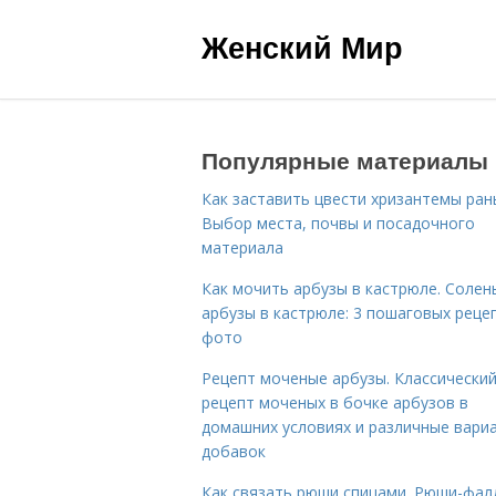
Женский Мир
Популярные материалы
Как заставить цвести хризантемы ран
Выбор места, почвы и посадочного
материала
Как мочить арбузы в кастрюле. Солен
арбузы в кастрюле: 3 пошаговых реце
фото
Рецепт моченые арбузы. Классически
рецепт моченых в бочке арбузов в
домашних условиях и различные вари
добавок
Как связать рюши спицами. Рюши-фал