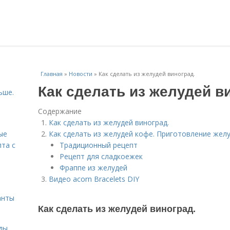
Главная
»
Новости
»
Как сделать из желудей виноград.
Как сделать из желудей в
ьше.
Содержание
Как сделать из желудей виноград.
ые
Как сделать из желудей кофе. Приготовление жел
пта с
Традиционный рецепт
Рецепт для сладкоежек
Фраппе из желудей
й
Видео acorn Bracelets DIY
анты
Как сделать из желудей виноград.
ды