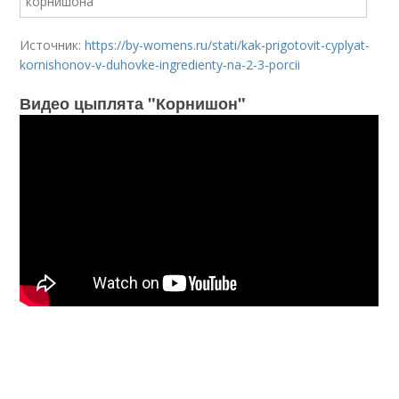
Источник:
https://by-womens.ru/stati/kak-prigotovit-cyplyat-
kornishonov-v-duhovke-ingredienty-na-2-3-porcii
Видео цыплята "Корнишон"