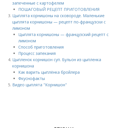
запеченные с картофелем
ПОШАГОВЫЙ РЕЦЕПТ ПРИГОТОВЛЕНИЯ
Цыплята корнишоны на сковороде. Маленькие
цыплята корнишоны — рецепт по-французски с
лимоном
Цыплята корнишоны — французский рецепт с
лимоном
Способ приготовления
Процесс запекания
Цыпленок корнишон суп. Бульон из цыпленка
корнишона
Как варить цыплёнка бройлера
Фкуснофакты
Видео цыплята "Корнишон"