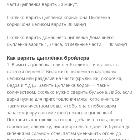
части цыплёнка варить 30 минут.
Сколько варить цыплёнка корнишона Цыплёнка
корнишона целиком варить 30 минут.
Сколько варить домашнего цыплёнка Домашнего
цыплёнка варить 1,5 часа, отдельные части — 40 минут.
Как варить цыплёнка бройлера
1. Вымыть цыплёнка, при необходимости выщипать
остатки перьев.2. Выложить цыплёнка в кастрюлю
целиком или разделив на части (крылышки, окорочка,
бёдра и т.д.).3. Залить цыплёнка водой — таким
количеством, сколько нужно сварить бульона. Либо, если
варка нужна для приготовления мяса, ограничиться
таким количеством воды, чтобы она с небольшим
запасом (пару сантиметров) покрыла цыплёнка.4.
Поставить кастрюлю на огонь, добавить соль, перец
горошком, лаврушку, лук и морковь.5. Довести бульон до
кипения на сильном огне, затем уменьшить огонь до