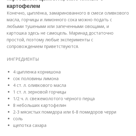
картофелем
Конечно, цыплёнка, замаринованного в смеси оливкового
масла, горчицы и лимонного сока можно подать с
любыми тушеными или запеченными овощами, и
картошка здесь не самоцель. Маринад достаточно
простой, поэтому любые эксперименты с
сопровождением приветствуются.
ИНГРЕДИЕНТЫ
4 цыпленка корнишона
сок половины лимона
4 ст. л. оливкового масла
1 ст. л. зерновой горчицы
1/2 ч. л. свежемолотого чёрного перца
8 небольших картофелин
2-3 мясистых помидора или 6-8 помидоров черри
соль
щепотка сахара