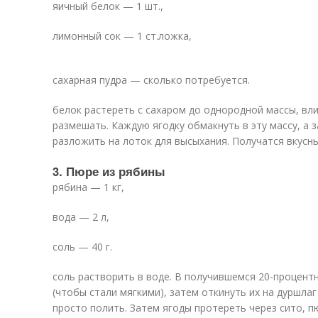
яичный белок — 1 шт.,
лимонный сок — 1 ст.ложка,
сахарная пудра — сколько потребуется.
белок растереть с сахаром до однородной массы, вл
размешать. Каждую ягодку обмакнуть в эту массу, а 
разложить на лоток для высыхания. Получатся вкусн
3. Пюре из рябины
рябина — 1 кг,
вода — 2 л,
соль — 40 г.
соль растворить в воде. В получившемся 20-процент
(чтобы стали мягкими), затем откинуть их на дуршла
просто полить. Затем ягоды протереть через сито, п