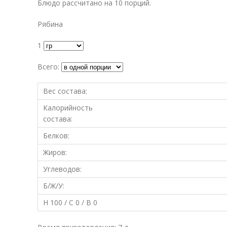
Блюдо рассчитано на 10 порций.
Рябина
1
Всего:
Вес состава:
Калорийность
состава:
Белков:
Жиров:
Углеводов:
Б/Ж/У:
Н 100 / С 0 / В 0