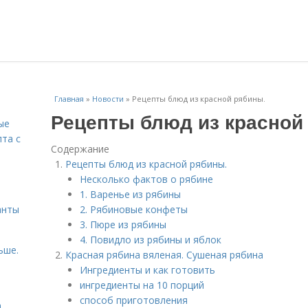
Главная
»
Новости
»
Рецепты блюд из красной рябины.
Рецепты блюд из красной
ые
пта с
Содержание
Рецепты блюд из красной рябины.
й
Несколько фактов о рябине
1. Варенье из рябины
анты
2. Рябиновые конфеты
3. Пюре из рябины
4. Повидло из рябины и яблок
ьше.
Красная рябина вяленая. Сушеная рябина
Ингредиенты и как готовить
ингредиенты на 10 порций
способ приготовления
а