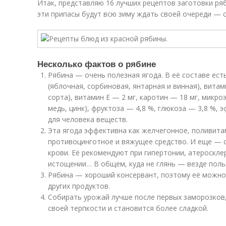
Итак, представляю 16 лучших рецептов заготовки ряби
эти припасы будут всю зиму ждать своей очереди — с
Несколько фактов о рябине
Рябина — очень полезная ягода. В её составе ест
(яблочная, сорбиновая, янтарная и винная), витам
сорта), витамин Е — 2 мг, каротин — 18 мг, микро
медь, цинк), фруктоза — 4,8 %, глюкоза — 3,8 %, 
для человека веществ.
Эта ягода эффективна как желчегонное, поливита
противоцинготное и вяжущее средство. И еще — 
крови. Её рекомендуют при гипертонии, атероскле
истощении… В общем, куда не глянь — везде поль
Рябина — хороший консервант, поэтому её можно 
других продуктов.
Собирать урожай лучше после первых заморозков,
своей терпкости и становится более сладкой.