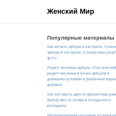
Женский Мир
Популярные материалы
Как мочить арбузы в кастрюле. Солен
арбузы в кастрюле: 3 пошаговых реце
фото
Рецепт моченые арбузы. Классически
рецепт моченых в бочке арбузов в
домашних условиях и различные вари
добавок
Как заставить цвести хризантемы ран
Выбор места, почвы и посадочного
материала
Беспроигрышная шуточная лотерея н