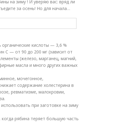
ны на зиму ! И уверяю вас: вряд ли
ъедите за осень! Но для начала…
ь органические кислоты — 3,6 %
ин С — от 90 до 200 мг (зависит от
элементы (железо, марганец, магний,
эфирные масла и много других важных
минное, мочегонное,
снижает содержание холестерина в
розе, ревматизме, малокровии,
за.
использовать при заготовке на зиму
 когда рябина теряет большую часть