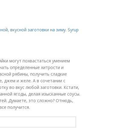
ной, вкусной заготовки на зиму. Syrup
зяйки могут похвастаться умением
знать определенные хитрости и
асной рябины, получить сладкие
 джем и желе. А в сочетании с
тку во вкус любой заготовки. Кстати,
анной ягоды, делая изысканные соусы.
стей. Думаете, это сложно? Отнюдь,
все получится.