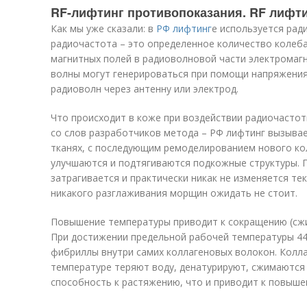
RF-лифтинг противопоказания. RF лифтин
Как мы уже сказали: в
РФ лифтинг
е используется рад
радиочастота – это определенное количество колебан
магнитных полей в радиоволновой части электромаг
волны могут генерироваться при помощи напряжения,
радиоволн через антенну или электрод.
Что происходит в коже при воздействии радиочастот
со слов разработчиков метода – РФ лифтинг вызыва
тканях, с последующим ремоделированием нового кол
улучшаются и подтягиваются подкожные структуры. П
затрагивается и практически никак не изменяется тек
никакого разглаживания морщин ожидать не стоит.
Повышение температуры приводит к сокращению (сж
При достижении предельной рабочей температуры 44
фибриллы внутри самих коллагеновых волокон. Колл
температуре теряют воду, денатурируют, сжимаются 
способность к растяжению, что и приводит к повыше