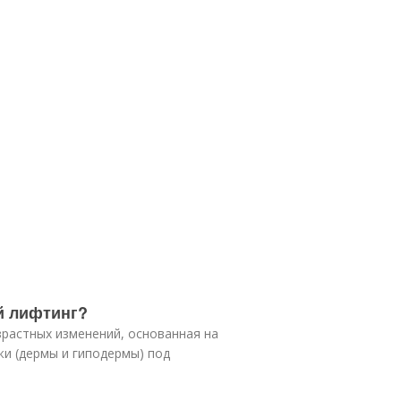
а
й лифтинг?
зрастных изменений, основанная на
и (дермы и гиподермы) под