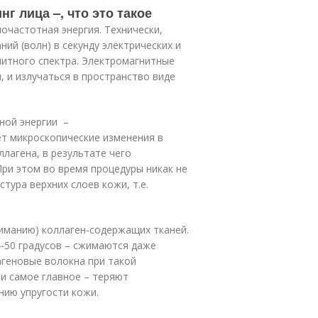
г лица –, что это такое
иочастотная энергия. Технически,
ий (волн) в секунду электрических и
нитного спектра. Электромагнитные
 и излучаться в пространство виде
ной энергии –
ет микроскопические изменения в
лагена, в результате чего
ри этом во время процедуры никак не
стура верхних слоев кожи, т.е.
иманию) коллаген-содержащих тканей.
-50 градусов – сжимаются даже
агеновые волокна при такой
и самое главное – теряют
нию упругости кожи.