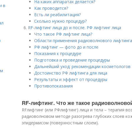
На каких аппаратах делается?
и в
Как проводится?
Есть ли реабилитация?
Сколько нужно процедур?
ал
RF-лифтинг лица до и после. РФ лифтинг лица
Что такое РФ лифтинг лица?
а
Области применения радиоволнового лифтинг
РФ лифтинг — фото до и после
Показания к процедуре
Подготовка и проведение процедуры
Дальнейший уход: рекомендации косметологов
ом
Достоинство РФ лифтинга для лица
Результаты и эффект от процедуры
Противопоказания
RF-лифтинг. Что же такое радиоволново
RFлифтинг (или РФлифтинг) лица и тела – терапия во
радиоволновом методе разогрева глубоких слоев кож
эпидермисом (поверхностным слоем).