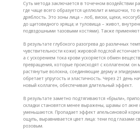
Суть метода заключается в точечном воздействии р
где чаще всего образуется целлюлит и мешочки, то 
дряблость. Это зоны лица – лоб, виски, щеки, носог
до щитовидного хряща; и туловища – живот, внутренн
подвздошными тазовыми костями). Также применяют 
В результате глубокого разогрева до различных темп
чувствительности кожи) жировой подслой истончает
а с ускорением тока крови ускоряется обмен веществ
превращения, которые происходят с коллагеном: он 
растянутые волокна, соединяющие дерму и эпидермис
обретает упругость и эластичность. Через 21 день 
новый коллаген, обеспечивая длительный эффект.
В результате заметно подтягиваются «брыли», прип
складки становятся менее выражены, шрамы от акне 
уменьшаются. Пропадает эффект апельсиновой корки
ощупь, выравнивается цвет лица: тени под глазами 
розовым.