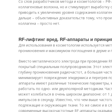
Со слов разработчиков метода и косметологов – РФ
коллагеновые волокна, но и стимулирует выработку 
приводить к увеличению уровня содержания коллагена
дальше – объективных доказательств тому, что прои
коллагена – просто нет.
RF-лифтинг вред. RF-аппараты и принци
Для использования в косметологии используется мет
проникновения и максимумом поглощения в дерме и 
Вместо металлического электрода при проведении RF
покрытый специальным полупроводником. Этот элект
глубину проникновения радиочастот, а большая част
минимизирует повреждение эпидермиса и перегрев по
аппараты имеют различные технические параметры, 
работать по одно- или двухполярной методикам. Час
может колебаться в очень широком диапазоне: от 1 д
импульсов в секунду. Известно, что чем выше частот
подлежащие и окружающие ткани. То же самое и в сл
современные высокочастотные RF-аппараты оказыв