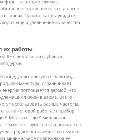
-лифтинг не только сжимает
собственного коллагена, что должно
 в тканях. Однако, как вы увидите
сходит еще и увеличение количества
п их работы
од RF с небольшой глубиной
гиподерме.
 процедур используется электрод,
род, или манипула, ограничивает
ь энергии поглощается дермой, что
длежащих тканей в дерме. Все RF-
могут использовать разные частоты,
тота, на которой работает прибор,
о 9 Мгц – от 1 до 9 миллионов
а, тем менее глубоко она проникает в
учае с радиочастотами. Поэтому все
ают минимальное повреждающее