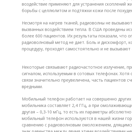
воздействие применяют для устранения скоплений жи
борьбы с целлюлитом и подтяжки кожи после похуде
Несмотря на нагрев тканей, радиоволны не вызывают
вызванных воздействием тепла. В США проведены ис
более 600 пациентов. Их результаты показали, что 
радиоволновый метод не дает. Боль и дискомфорт, 
процедуру, проходят самостоятельно и не вызывают 
Некоторые связывают радиочастотное излучение, пр
сигналом, используемым в сотовых телефонах. Хотя
связи значительно преувеличена, часть пациентов с
вредными.
Мобильный телефон работает на совершенно других 
мобильника составляет 2,4 ГГц, a при омолаживающ
другая – 0,3-10 мГц, то есть их параметры абсолютно
мобильный телефон используются в нашей жизни гор
сравнению с радиоволновым омоложением, длящимся
знак равенства между двумя этими воздействиями не