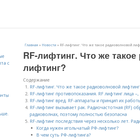
Главная
»
Новости
»
RF-лифтинг. Что же такое радиоволновой лиф
RF-лифтинг. Что же такое
ые
пта с
лифтинг?
Содержание
й
RF-лифтинг. Что же такое радиоволновой лифтинг
RF-лифтинг противопоказания. RF лифтинг лица –,
анты
RF-лифтинг вред. RF-аппараты и принцип их работ
RF-лифтинг вызывает рак. Радиочастотная (RF) о
ьше.
радиоволнах, поэтому полностью безопасна
RF-лифтинг последствия через несколько лет. Ра
Когда нужен игольчатый РФ-лифтинг?
В чем суть РФ-лифтинга?