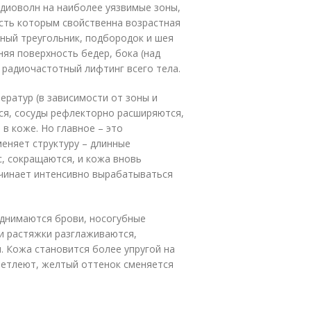
адиоволн на наиболее уязвимые зоны,
есть которым свойственна возрастная
убный треугольник, подбородок и шея
яя поверхность бедер, бока (над
радиочастотный лифтинг всего тела.
ератур (в зависимости от зоны и
ся, сосуды рефлекторно расширяются,
 в коже. Но главное – это
меняет структуру – длинные
, сокращаются, и кожа вновь
начинает интенсивно вырабатываться
однимаются брови, носогубные
и растяжки разглаживаются,
. Кожа становится более упругой на
светлеют, желтый оттенок сменяется