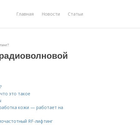
Главная
Новости
Статьи
тинг?
 радиоволновой
?
 что это такое
ы
бработка кожи — работает на
диочастотный RF-лифтинг