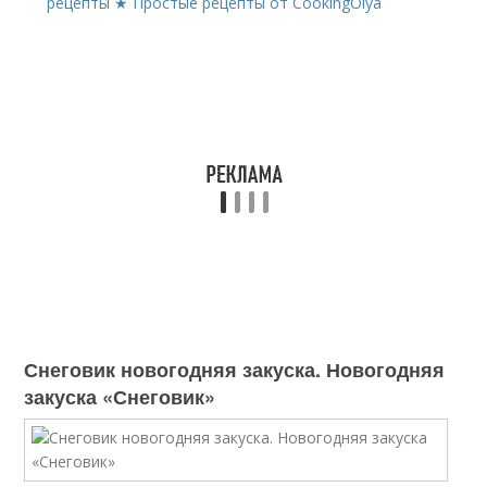
рецепты ★ Простые рецепты от CookingOlya
Снеговик новогодняя закуска. Новогодняя
закуска «Снеговик»