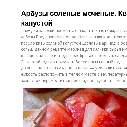
Арбузы соленые моченые. К
капустой
Тару для засолки промыть, ошпарить кипятком, высу
арбузы.Предварительно просолить нашинкованную капу
переложить солёной капустой.Сделать маринад: в во
соль.В данном рецепте маринад для заливки сырья им
вследствие чего и ягоды приобретают нежный, сладк
Если необходимо получить более насыщенный вкус, 
до 800 г на 10 л, а сахарного песка — уменьшить до 
ёмкость расположить в тёплом месте с температурн
закваской переместить в прохладное, сухое и тёмное