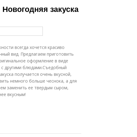
Новогодний
. Новогодняя закуска
салат
жности всегда хочется красиво
чный вид. Предлагаем приготовить
оригинальное оформление в виде
е с другими блюдами.Съедобный
закуска получается очень вкусной,
вить немного больше чеснока, а для
аем заменить ее твердым сыром,
нее вкусным!