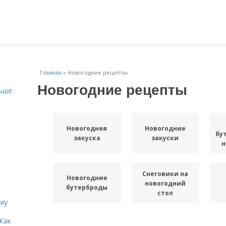
Главная
»
Новогодние рецепты
Новогодние рецепты
ьше.
Новогодняя
Новогодние
бу
закуска
закуски
н
Снеговики на
Новогодние
новогодний
бутерброды
стол
иму
Как