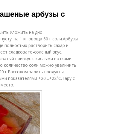
вашеные арбузы с
шить.Уложить на дно
сту: на 1 кг овоща 60 г соли.Арбузы
де полностью растворить сахар и
еет сладковато-солёный вкус,
оватый привкус с кислыми нотками.
то количество соли можно увеличить
400 г.Рассолом залить продукты,
ыми показателями +20…+22°С.Тару с
 место.