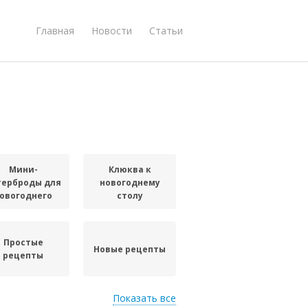
Главная
Новости
Статьи
Мини-
Клюква к
терброды для
новогоднему
овогоднего
столу
стола
Простые
Новые рецепты
рецепты
Показать все