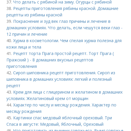
37.
Что делать с рябиной на зиму. Огурцы с рябиной
38.
Рецепты приготовления рябины красной. Домашние
рецепты из рябины красной
39.
Покраснение и зуд век глаз причины и лечение в
домашних условиях. Что делать, если чешутся веки глаз -
12 причин и лечение
40.
Хурма в косметологии. Чем спелая хурма полезна для
кожи лица и тела
41.
Рецепт торта Прага простой рецепт. Торт Прага (
Пражский ) - 8 домашних вкусных рецептов
приготовления
42.
Сироп шиповника рецепт приготовления. Сироп из
шиповника в домашних условиях: легкий и полезный
рецепт
43.
Крем для лица с глицерином и желатином в домашних
условиях. Желатиновый крем от морщин
44.
Характер по числу и месяцу рождения. Характер по
месяцу рождения
45.
Картинки спас медовый яблочный ореховый. Три
Спаса в августе: Медовый, Яблочный, Ореховый
46.
Что приготовить из вымени говяжьего. Вымя говяжье