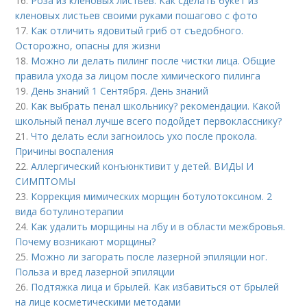
16.
Роза из кленовых листьев. Как сделать букет из
кленовых листьев своими руками пошагово с фото
17.
Как отличить ядовитый гриб от съедобного.
Осторожно, опасны для жизни
18.
Можно ли делать пилинг после чистки лица. Общие
правила ухода за лицом после химического пилинга
19.
День знаний 1 Сентября. День знаний
20.
Как выбрать пенал школьнику? рекомендации. Какой
школьный пенал лучше всего подойдет первокласснику?
21.
Что делать если загноилось ухо после прокола.
Причины воспаления
22.
Аллергический конъюнктивит у детей. ВИДЫ И
СИМПТОМЫ
23.
Коррекция мимических морщин ботулотоксином. 2
вида ботулинотерапии
24.
Как удалить морщины на лбу и в области межбровья.
Почему возникают морщины?
25.
Можно ли загорать после лазерной эпиляции ног.
Польза и вред лазерной эпиляции
26.
Подтяжка лица и брылей. Как избавиться от брылей
на лице косметическими методами