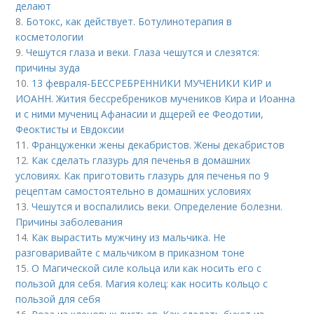
делают
8.
Ботокс, как действует. Ботулинотерапия в
косметологии
9.
Чешутся глаза и веки. Глаза чешутся и слезятся:
причины зуда
10.
13 февраля-БЕССРЕБРЕННИКИ МУЧЕНИКИ КИР и
ИОАНН. Жития бессребреников мучеников Кира и Иоанна
и с ними мучениц Афанасии и дщерей ее Феодотии,
Феоктисты и Евдоксии
11.
Француженки жены декабристов. Жены декабристов
12.
Как сделать глазурь для печенья в домашних
условиях. Как приготовить глазурь для печенья по 9
рецептам самостоятельно в домашних условиях
13.
Чешутся и воспалились веки. Определение болезни.
Причины заболевания
14.
Как вырастить мужчину из мальчика. Не
разговаривайте с мальчиком в приказном тоне
15.
О Магической силе кольца или как носить его с
пользой для себя. Магия колец: как носить кольцо с
пользой для себя