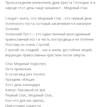
Происхождения (изнесения) древ Креста Господня. А в
народе этот день чаще называют - Медовый Спас.
Следует знать, что Медовый Спас - это первый день
Успенского поста, который заканчивается накануне
Успения.
Успенский Пост— это единственный многодневный
православный пост в честь Богородицы и её Успения.
Поэтому он очень строгий.
Строгий, но сладкий, - как и жизнь достойных людей,
верующих православных христиан после смерти.
Спас Медовый подоспел,
Лето провожая,
В сотах мед уже поспел,
Праздник обещая.
Этот день календаря
Кличут Лакомкой не зря:
Первый Спас, Медовый Спас,
Кое-что для нас припас,
Приготовил сладости