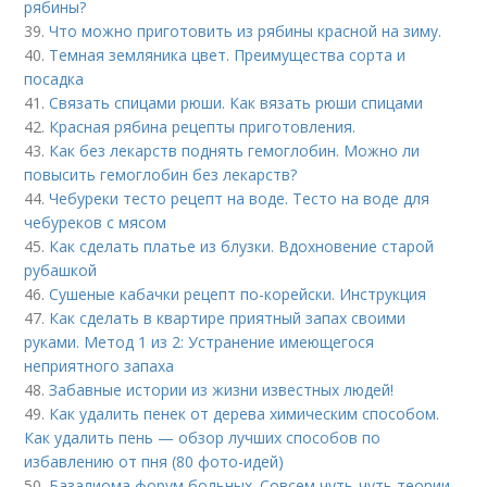
рябины?
39.
Что можно приготовить из рябины красной на зиму.
40.
Темная земляника цвет. Преимущества сорта и
посадка
41.
Связать спицами рюши. Как вязать рюши спицами
42.
Красная рябина рецепты приготовления.
43.
Как без лекарств поднять гемоглобин. Можно ли
повысить гемоглобин без лекарств?
44.
Чебуреки тесто рецепт на воде. Тесто на воде для
чебуреков с мясом
45.
Как сделать платье из блузки. Вдохновение старой
рубашкой
46.
Сушеные кабачки рецепт по-корейски. Инструкция
47.
Как сделать в квартире приятный запах своими
руками. Метод 1 из 2: Устранение имеющегося
неприятного запаха
48.
Забавные истории из жизни известных людей!
49.
Как удалить пенек от дерева химическим способом.
Как удалить пень — обзор лучших способов по
избавлению от пня (80 фото-идей)
50.
Базалиома форум больных. Совсем чуть-чуть теории