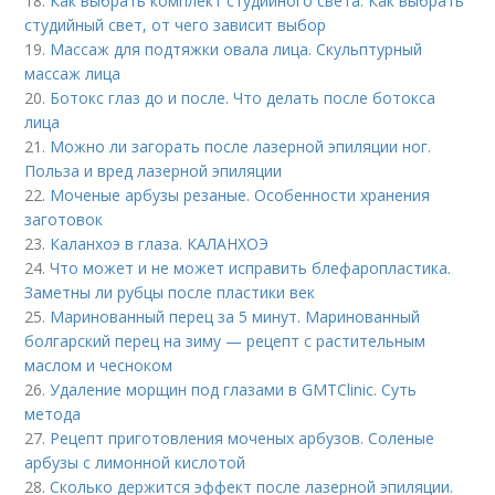
18.
Как выбрать комплект студийного света. Как выбрать
студийный свет, от чего зависит выбор
19.
Массаж для подтяжки овала лица. Скульптурный
массаж лица
20.
Ботокс глаз до и после. Что делать после ботокса
лица
21.
Можно ли загорать после лазерной эпиляции ног.
Польза и вред лазерной эпиляции
22.
Моченые арбузы резаные. Особенности хранения
заготовок
23.
Каланхоэ в глаза. КАЛАНХОЭ
24.
Что может и не может исправить блефаропластика.
Заметны ли рубцы после пластики век
25.
Маринованный перец за 5 минут. Маринованный
болгарский перец на зиму — рецепт с растительным
маслом и чесноком
26.
Удаление морщин под глазами в GMTClinic. Суть
метода
27.
Рецепт приготовления моченых арбузов. Соленые
арбузы с лимонной кислотой
28.
Сколько держится эффект после лазерной эпиляции.