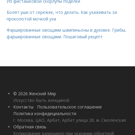
Из фисташковой скорлупы поделки
Болят уши от сережек, что делать. Как ухаживать за
проколотой мочкой уха
Фаршированные овощами шампиньоны в духовке. Грибы,
фаршированные овощами. Пошаговый рецепт
© 2026 Женский Мир
Искусство быть женщиной
Контакты
Пользовательское соглашение
Политика конфидециальности
г. Москва, ЦАО, Арбат, Арбат улица 28, м. Смоленская
Обратная связь
Копирование разрешено при указании обратной