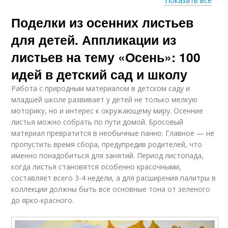
Показать все
Поделки из осенних листьев
Аппликации из
Поделки из сухих
осенних листьев
листьев
для детей. Аппликации из
листьев на тему «Осень»: 100
идей в детский сад и школу
Декор из сухих
Клён из листьев
листьев
Работа с природным материалом в детском саду и
младшей школе развивает у детей не только мелкую
моторику, но и интерес к окружающему миру. Осенние
листья можно собрать по пути домой. Бросовый
материал превратится в необычные панно. Главное — не
пропустить время сбора, предупредив родителей, что
именно понадобиться для занятий. Период листопада,
когда листья становятся особенно красочными,
составляет всего 3-4 недели, а для расширения палитры в
коллекции должны быть все основные тона от зеленого
до ярко-красного.