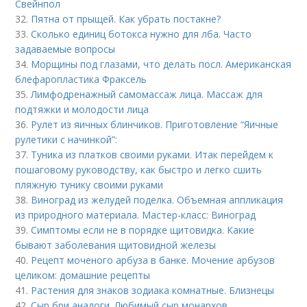
Свейнпол
32.
Пятна от прыщей. Как убрать постакне?
33.
Сколько единиц ботокса нужно для лба. Часто
задаваемые вопросы
34.
Морщины под глазами, что делать посл. Американская
блефаропластика Фраксель
35.
Лимфодренажный самомассаж лица. Массаж для
подтяжки и молодости лица
36.
Рулет из яичных блинчиков. Приготовление “Яичные
рулетики с начинкой”:
37.
Туника из платков своими руками. Итак перейдем к
пошаговому руководству, как быстро и легко сшить
пляжную тунику своими руками
38.
Виноград из желудей поделка. Объемная аппликация
из природного материала. Мастер-класс: Виноград
39.
Симптомы если не в порядке щитовидка. Какие
бывают заболевания щитовидной железы
40.
Рецепт моченого арбуза в банке. Мочение арбузов
целиком: домашние рецепты
41.
Растения для знаков зодиака комнатные. Близнецы
42.
Сыр бри аналоги. Любимый сыр монархов