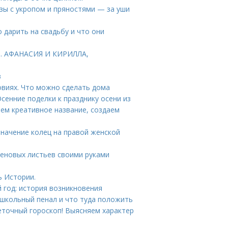
зы с укропом и пряностями — за уши
 дарить на свадьбу и что они
Т. АФАНАСИЯ И КИРИЛЛА,
в
овиях. Что можно сделать дома
Осенние поделки к празднику осени из
ем креативное название, создаем
 Значение колец на правой женской
кленовых листьев своими руками
ь Истории.
 год: история возникновения
 школьный пенал и что туда положить
еточный гороскоп! Выясняем характер