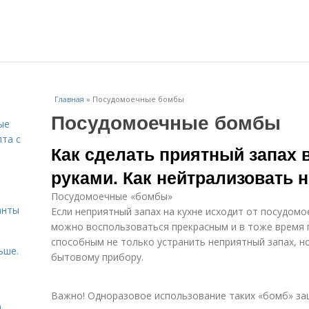
Главная
»
Посудомоечные бомбы
Посудомоечные бомбы
ые
пта с
Как сделать приятный запах 
руками. Как нейтрализовать 
й
Посудомоечные «бомбы»
анты
Если неприятный запах на кухне исходит от посудомо
можно воспользоваться прекрасным и в тоже время
способным не только устранить неприятный запах, н
ьше.
бытовому прибору.
Важно! Одноразовое использование таких «бомб» з
а