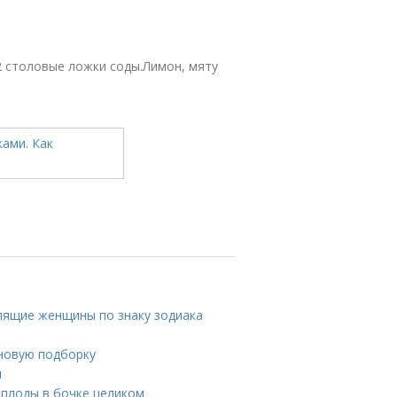
2 столовые ложки соды.Лимон, мяту
лящие женщины по знаку зодиака
 новую подборку
ы
ь плоды в бочке целиком