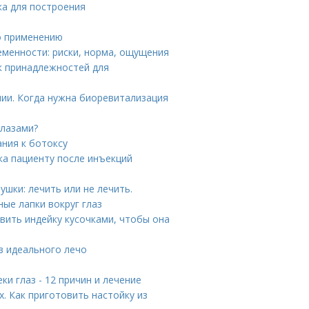
ка для построения
е
по применению
еменности: риски, норма, ощущения
к принадлежностей для
ии. Когда нужна биоревитализация
глазами?
ния к ботоксу
ка пациенту после инъекций
шки: лечить или не лечить.
ные лапки вокруг глаз
вить индейку кусочками, чтобы она
ов идеального лечо
ки глаз - 12 причин и лечение
. Как приготовить настойку из