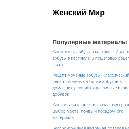
Женский Мир
Популярные материалы
Как мочить арбузы в кастрюле. Солен
арбузы в кастрюле: 3 пошаговых реце
фото
Рецепт моченые арбузы. Классически
рецепт моченых в бочке арбузов в
домашних условиях и различные вари
добавок
Как заставить цвести хризантемы ран
Выбор места, почвы и посадочного
материала
Беспроигрышная шуточная лотерея н