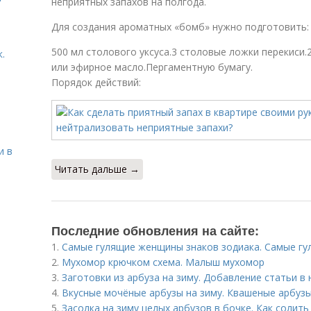
неприятных запахов на полгода.
Для создания ароматных «бомб» нужно подготовить:
500 мл столового уксуса.3 столовые ложки перекиси.
.
или эфирное масло.Пергаментную бумагу.
Порядок действий:
и в
Читать дальше →
Последние обновления на сайте:
1.
Самые гулящие женщины знаков зодиака. Самые гу
2.
Мухомор крючком схема. Малыш мухомор
3.
Заготовки из арбуза на зиму. Добавление статьи в
4.
Вкусные мочёные арбузы на зиму. Квашеные арбуз
5.
Засолка на зиму целых арбузов в бочке. Как солит