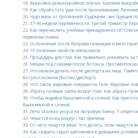
18.
Выкройка цельнокройное платье. Базовая выкрой
19.
Как обработать уши после прокалывания. Лечени
20.
Чудо мазь от пролежней. Судокрем : инструкция 
21.
37-40 недели беременности. Третий триместр бер
22.
Как перечислить учебные принадлежности? Списо
первокласскника
23.
Осложнения после биоревитализации и мезотерап
24.
10 полезных свойств апельсинов.
25.
Процедуры для глаз. Как правильно ухаживать за 
26.
Мешки под глазами после ботокса. Противопоказа
27.
Что нельзя делать после диспорта на лице. Памят
ботулотоксинов (ботокс/диспорт)
28.
Что такое жировые ловушки на теле. Жировые лову
29.
Убрать гусиные лапки вокруг глаз. Как убрать гуси
30.
Чтобы индейка была мягкой и сочной. Как пригото
была мягкой и сочной
31.
Лечо сколько уксуса на литровую банку. 7 секрет
32.
Чешется кожа вокруг глаз причины
33.
От чего чешутся веки. Что делать, если чешутся ве
34.
Как сварить сироп шиповника в домашних условиях