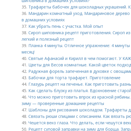
шиповника в домашних условиях?
35.
Трафареты бабочек для шоколадных украшений. Ка
36.
Мандарин комнатный уход. Мандариновое дерево 
в домашних условиях
37.
Как убрать пень с участка. Мой опыт
38.
Сироп шиповника рецепт приготовления. Сироп из
легкий и полезный рецепт
39.
Планка 4 минуты. Отличное упражнение: 4 минуты 
месяц!
40.
Святые Афанасий и Кирилл в чем помогают. У 
41.
Цветы для Весов комнатные. Какой цветок подход
42.
Радужная форель запеченная в духовке с овощами
43.
Бабочки для торта трафарет. Приготовление
44.
Глазурь рецепт на печенье. Как приготовить разн
45.
Как сделать блузку из платья. Вдохновение старо
46.
Что можно приготовить впрок из красной рябины.
зиму — проверенные домашние рецепты
47.
Шаблоны для рисования шоколадом. Трафареты д
48.
Связать рюши спицами с описанием. Как вязать р
49.
Чешется веко глаза. Что делать, если чешутся веки
50.
Рецепт суповой заправки на зиму для борща. Запр