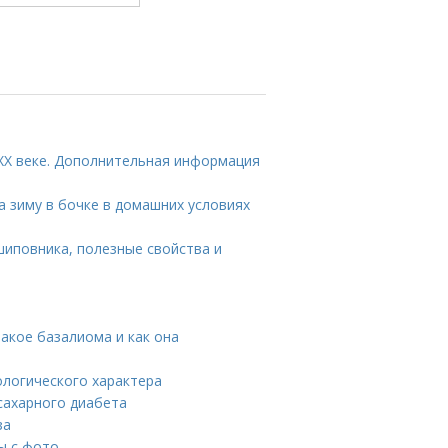
 XX веке. Дополнительная информация
а зиму в бочке в домашних условиях
шиповника, полезные свойства и
такое базалиома и как она
тологического характера
сахарного диабета
за
ы с фото