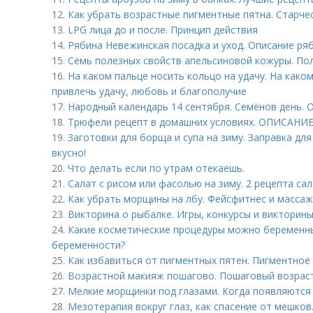
12.
Как убрать возрастные пигментные пятна. Старчес
13.
LPG лица до и после. Принцип действия
14.
Рябина Невежинская посадка и уход. Описание ря
15.
Семь полезных свойств апельсиновой кожуры. По
16.
На каком пальце носить кольцо на удачу. На како
привлечь удачу, любовь и благополучие
17.
Народный календарь 14 сентября. Семёнов день. 
18.
Трюфели рецепт в домашних условиях. ОПИСАНИ
19.
Заготовки для борща и супа на зиму. Заправка для
вкусно!
20.
Что делать если по утрам отекаешь.
21.
Салат с рисом или фасолью на зиму. 2 рецепта сал
22.
Как убрать морщины на лбу. Фейсфитнес и массаж
23.
Викторина о рыбалке. Игры, конкурсы и викторины
24.
Какие косметические процедуры можно беременн
беременности?
25.
Как избавиться от пигментных пятен. Пигментное
26.
Возрастной макияж пошагово. Пошаговый возраст
27.
Мелкие морщинки под глазами. Когда появляются
28.
Мезотерапия вокруг глаз, как спасение от мешков