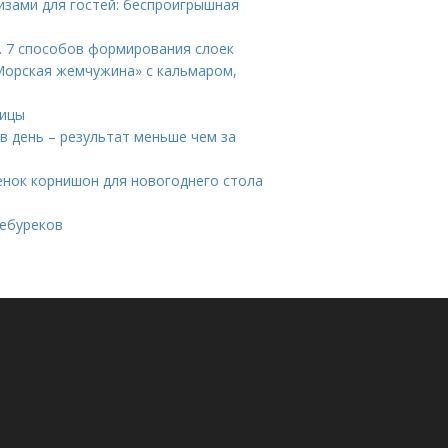
ризами для гостей: беспроигрышная
а. 7 способов формирования слоек
Морская жемчужина» с кальмаром,
ницы
в день – результат меньше чем за
енок корнишон для новогоднего стола
чебуреков