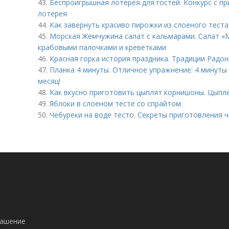
43.
Беспроигрышная лотерея для гостей. Конкурс с п
лотерея
44.
Как завернуть красиво пирожки из слоеного тест
45.
Морская Жемчужина салат с кальмарами. Салат «
крабовыми палочками и креветками
46.
Красная горка история праздника. Традиции Радо
47.
Планка 4 минуты. Отличное упражнение: 4 минуты 
месяц!
48.
Как вкусно приготовить цыплят корнишоны. Цыпл
49.
Яблоки в слоеном тесте со спрайтом.
50.
Чебуреки на воде тесто. Секреты приготовления 
лашение