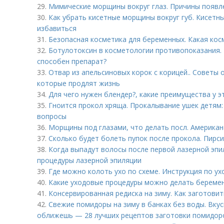
29.
Мимические морщины вокруг глаз. Причины появл
30.
Как убрать кисетные морщины вокруг губ. Кисетны
избавиться
31.
Безопасная косметика для беременных. Какая ко
32.
Ботулотоксин в косметологии противопоказания. Б
способен препарат?
33.
Отвар из апельсиновых корок с корицей.. Советы 
которые продлят жизнь
34.
Для чего нужен блендер?, какие преимущества у э
35.
Гноится прокол хряща. Прокалывание ушек детям:
вопросы
36.
Морщины под глазами, что делать посл. Америка
37.
Сколько будет болеть пупок после прокола. Пирси
38.
Когда выпадут волосы после первой лазерной эпи
процедуры лазерной эпиляции
39.
Где можно колоть ухо по схеме. Инструкция по ух
40.
Какие уходовые процедуры можно делать береме
41.
Консервированная редиска на зиму. Как заготовит
42.
Свежие помидоры на зиму в банках без воды. Вку
оближешь — 28 лучших рецептов заготовки помидор