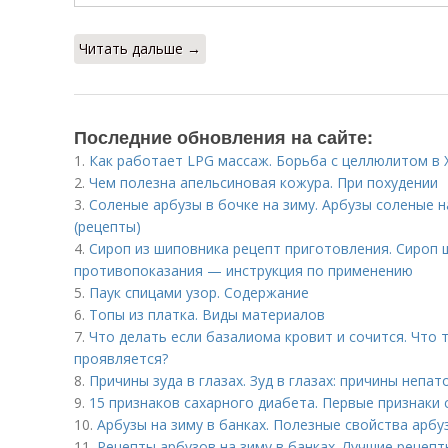
Читать дальше →
Последние обновления на сайте:
1.
Как работает LPG массаж. Борьба с целлюлитом в
2.
Чем полезна апельсиновая кожура. При похудении
3.
Соленые арбузы в бочке на зиму. Арбузы соленые н
(рецепты)
4.
Сироп из шиповника рецепт приготовления. Сироп 
противопоказания — инструкция по применению
5.
Паук спицами узор. Содержание
6.
Топы из платка. Виды материалов
7.
Что делать если базалиома кровит и сочится. Что 
проявляется?
8.
Причины зуда в глазах. Зуд в глазах: причины непа
9.
15 признаков сахарного диабета. Первые признаки 
10.
Арбузы на зиму в банках. Полезные свойства арбу
11.
Рецепты арбузов на зиму в банках. Лучшие рецепт