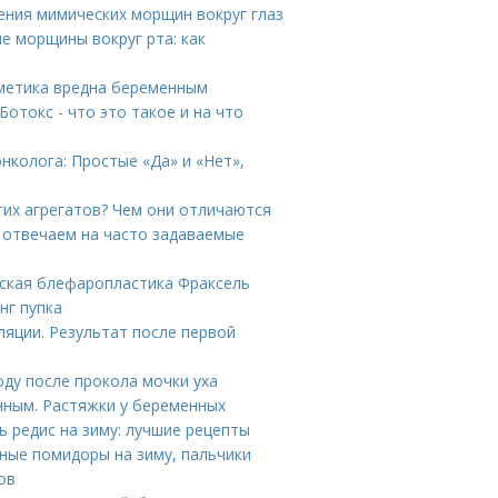
ения мимических морщин вокруг глаз
е морщины вокруг рта: как
сметика вредна беременным
отокс - что это такое и на что
онколога: Простые «Да» и «Нет»,
тих агрегатов? Чем они отличаются
 отвечаем на часто задаваемые
нская блефаропластика Фраксель
нг пупка
ляции. Результат после первой
оду после прокола мочки уха
нным. Растяжки у беременных
ь редис на зиму: лучшие рецепты
сные помидоры на зиму, пальчики
ов