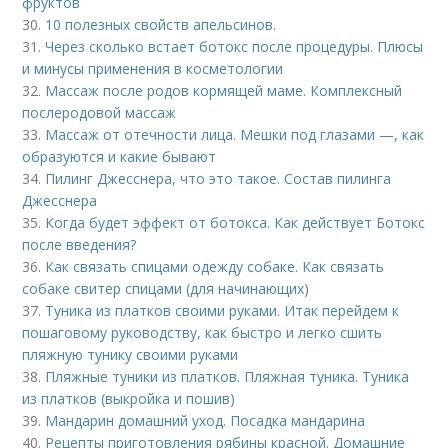
фруктов
30.
10 полезных свойств апельсинов.
31.
Через сколько встает ботокс после процедуры. Плюсы
и минусы применения в косметологии
32.
Массаж после родов кормящей маме. Комплексный
послеродовой массаж
33.
Массаж от отечности лица. Мешки под глазами —, как
образуются и какие бывают
34.
Пилинг Джесснера, что это такое. Состав пилинга
Джесснера
35.
Когда будет эффект от ботокса. Как действует Ботокс
после введения?
36.
Как связать спицами одежду собаке. Как связать
собаке свитер спицами (для начинающих)
37.
Туника из платков своими руками. Итак перейдем к
пошаговому руководству, как быстро и легко сшить
пляжную тунику своими руками
38.
Пляжные туники из платков. Пляжная туника. Туника
из платков (выкройка и пошив)
39.
Мандарин домашний уход. Посадка мандарина
40.
Рецепты приготовления рябины красной. Домашние