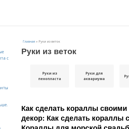
Главная
»
Руки из веток
Руки из веток
ые
пта с
Руки из
Руки для
й
Ру
пенопласта
аквариума
анты
ьше.
Как сделать кораллы своими
декор: Как сделать кораллы 
Кораллы для морской свадь
а