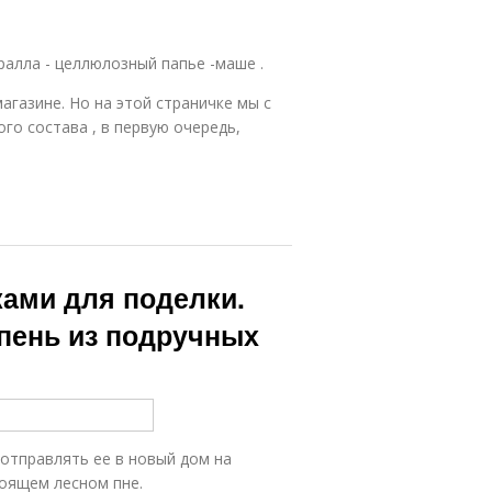
ралла - целлюлозный папье -маше .
агазине. Но на этой страничке мы с
го состава , в первую очередь,
ками для поделки.
пень из подручных
 отправлять ее в новый дом на
тоящем лесном пне.