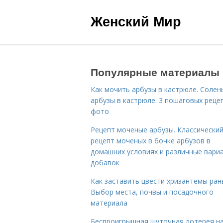
Женский Мир
Популярные материалы
Как мочить арбузы в кастрюле. Солен
арбузы в кастрюле: 3 пошаговых реце
фото
Рецепт моченые арбузы. Классически
рецепт моченых в бочке арбузов в
домашних условиях и различные вари
добавок
Как заставить цвести хризантемы ран
Выбор места, почвы и посадочного
материала
Беспроигрышная шуточная лотерея н