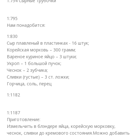
1:754 Сырные трубочки
1:795
Нам понадобится:
1:830
Сыр плавленый в пластинках - 16 штук;
Корейская морковь – 300 грамм;
Вареное куриное яйцо – 3 штуки;
Укроп – 1 большой пучок;
Чеснок – 2 зубчика;
Сливки (густые) – 3 ст. ложки;
Горчица, соль, перец
1:1182
1:1187
Приготовление:
Измельчить в блэндере яйца, корейскую морковку,
чеснок, сливки до кремового состояния.Можно добавить