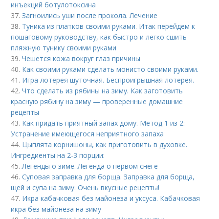
инъекций ботулотоксина
37.
Загноились уши после прокола. Лечение
38.
Туника из платков своими руками. Итак перейдем к
пошаговому руководству, как быстро и легко сшить
пляжную тунику своими руками
39.
Чешется кожа вокруг глаз причины
40.
Как своими руками сделать монисто своими руками.
41.
Игра лотерея шуточная. Беспроигрышная лотерея.
42.
Что сделать из рябины на зиму. Как заготовить
красную рябину на зиму — проверенные домашние
рецепты
43.
Как придать приятный запах дому. Метод 1 из 2:
Устранение имеющегося неприятного запаха
44.
Цыплята корнишоны, как приготовить в духовке.
Ингредиенты на 2-3 порции:
45.
Легенды о зиме. Легенда о первом снеге
46.
Суповая заправка для борща. Заправка для борща,
щей и супа на зиму. Очень вкусные рецепты!
47.
Икра кабачковая без майонеза и уксуса. Кабачковая
икра без майонеза на зиму