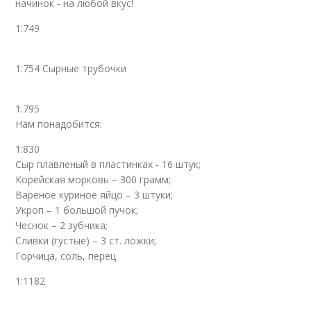
начинок - на любой вкус!
1:749
1:754 Сырные трубочки
1:795
Нам понадобится:
1:830
Сыр плавленый в пластинках - 16 штук;
Корейская морковь – 300 грамм;
Вареное куриное яйцо – 3 штуки;
Укроп – 1 большой пучок;
Чеснок – 2 зубчика;
Сливки (густые) – 3 ст. ложки;
Горчица, соль, перец
1:1182