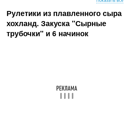
Показать все
Рулетики из плавленного сыра
Яичный рулет
Рулет с начинкой
хохланд. Закуска "Сырные
трубочки" и 6 начинок