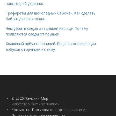
новогодний утренник
Трафареты для шоколадных бабочек. Как сделать
бабочку из шоколада.
Чем убрать следы от прыщей на лице. Почему
появляются следы от прыщей
Квашеный арбуз с горчицей. Рецепты консервации
арбузов с горчицей на зиму
© 2026 Женский Мир
Искусство быть женщиной
Контакты
Пользовательское соглашение
Политика конфидециальности