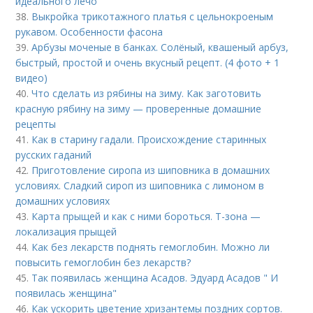
идеального лечо
38.
Выкройка трикотажного платья с цельнокроеным
рукавом. Особенности фасона
39.
Арбузы моченые в банках. Солёный, квашеный арбуз,
быстрый, простой и очень вкусный рецепт. (4 фото + 1
видео)
40.
Что сделать из рябины на зиму. Как заготовить
красную рябину на зиму — проверенные домашние
рецепты
41.
Как в старину гадали. Происхождение старинных
русских гаданий
42.
Приготовление сиропа из шиповника в домашних
условиях. Сладкий сироп из шиповника с лимоном в
домашних условиях
43.
Карта прыщей и как с ними бороться. Т-зона —
локализация прыщей
44.
Как без лекарств поднять гемоглобин. Можно ли
повысить гемоглобин без лекарств?
45.
Так появилась женщина Асадов. Эдуард Асадов " И
появилась женщина"
46.
Как ускорить цветение хризантемы поздних сортов.