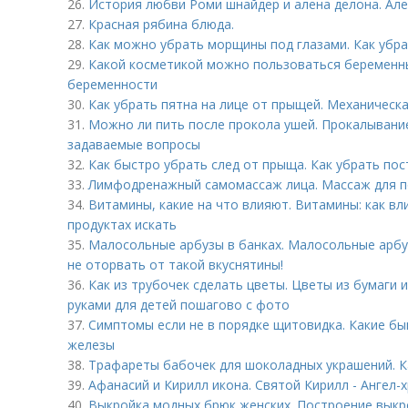
26.
История любви Роми шнайдер и алена делона. Але
27.
Красная рябина блюда.
28.
Как можно убрать морщины под глазами. Как убр
29.
Какой косметикой можно пользоваться беременн
беременности
30.
Как убрать пятна на лице от прыщей. Механическа
31.
Можно ли пить после прокола ушей. Прокалывание
задаваемые вопросы
32.
Как быстро убрать след от прыща. Как убрать пос
33.
Лимфодренажный самомассаж лица. Массаж для п
34.
Витамины, какие на что влияют. Витамины: как вл
продуктах искать
35.
Малосольные арбузы в банках. Малосольные арбу
не оторвать от такой вкуснятины!
36.
Как из трубочек сделать цветы. Цветы из бумаги 
руками для детей пошагово с фото
37.
Симптомы если не в порядке щитовидка. Какие б
железы
38.
Трафареты бабочек для шоколадных украшений. Ка
39.
Афанасий и Кирилл икона. Святой Кирилл - Ангел-х
40.
Выкройка модных брюк женских. Построение выкр