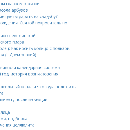
мом главном в жизни
асола арбузов
ие цветы дарить на свадьбу?
 рождения. Святой покровитель по
бины невежинской
еского пиара
олец: Как носить кольцо с пользой.
ря (с Днем знаний)
авянская календарная система
 год: история возникновения
 школьный пенал и что туда положить
та
ациенту после инъекций
 лица
ами, подборка
ечения целлюлита