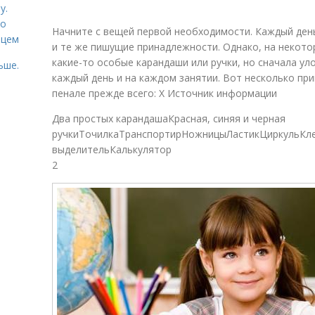
у.
со
Начните с вещей первой необходимости. Каждый день
рцем
и те же пишущие принадлежности. Однако, на некото
какие-то особые карандаши или ручки, но сначала ул
ьше.
каждый день и на каждом занятии. Вот несколько при
пенале прежде всего: X Источник информации
Два простых карандашаКрасная, синяя и черная
ручкиТочилкаТранспортирНожницыЛастикЦиркульКл
выделительКалькулятор
2