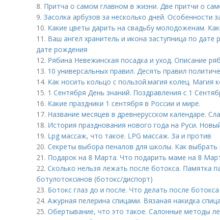
8.
Притча о самом главном в жизни. Две притчи о са
9.
Засолка арбузов за несколько дней. Особенности з
10.
Какие цветы дарить на свадьбу молодоженам. Как
11.
Ваш ангел хранитель и икона заступница по дате
дате рождения
12.
Рябина Невежинская посадка и уход. Описание ря
13.
10 универсальных правил. Десять правил политич
14.
Как носить кольцо с пользой. магия колец. Магия к
15.
1 Сентября День знаний. Поздравления с 1 Сентяб
16.
Какие праздники 1 сентября в России и мире.
17.
Название месяцев в древнерусском календаре. Сл
18.
История празднования нового года на Руси. Новый
19.
Lpg массаж, что такое. LPG массаж. За и против
20.
Секреты выбора пеналов для школы. Как выбрать
21.
Подарок на 8 Марта. Что подарить маме на 8 Мар
22.
Сколько нельзя лежать после ботокса. Памятка п
ботулотоксинов (ботокс/диспорт)
23.
Ботокс глаз до и после. Что делать после ботокса
24.
Ажурная пелерина спицами. Вязаная накидка спиц
25.
Обертывание, что это такое. Салонные методы л