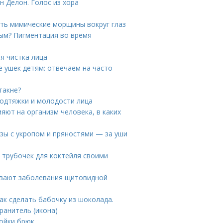
н Делон. Голос из хора
ать мимические морщины вокруг глаз
ым? Пигментация во время
я чистка лица
 ушек детям: отвечаем на часто
такне?
одтяжки и молодости лица
ияют на организм человека, в каких
зы с укропом и пряностями — за уши
и трубочек для коктейля своими
ывают заболевания щитовидной
к сделать бабочку из шоколада.
ранитель (икона)
ойки брюк