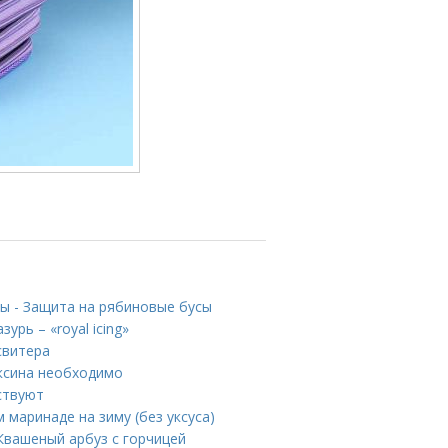
ны - Защита на рябиновые бусы
урь – «royal icing»
свитера
оксина необходимо
ствуют
м маринаде на зиму (без уксуса)
Квашеный арбуз с горчицей