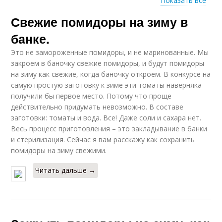
Показать все
Свежие помидоры на зиму в
Консервированные
Помидоры с
помидоры
лимонной кислотой
банке.
Это не замороженные помидоры, и не маринованные. Мы
закроем в баночку свежие помидоры, и будут помидоры
Помидоры в
на зиму как свежие, когда баночку откроем. В конкурсе на
Зеленые помидоры
томатном соке
самую простую заготовку к зиме эти томаты наверняка
получили бы первое место. Потому что проще
действительно придумать невозможно. В составе
заготовки: томаты и вода. Все! Даже соли и сахара нет.
Помидоры в
Весь процесс приготовления – это закладывание в банки
Черные помидоры
домашних условиях
и стерилизация. Сейчас я вам расскажу как сохранить
помидоры на зиму свежими.
Читать дальше →
Банки с помидорами