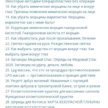
Некоторые методики блефаропластики без операции
18.
Как убрать мимические морщины на лице и вокруг
глаз. Причины появления мимических морщин на лице
19.
Как убрать морщины марионетки. Морщины-
марионетки: как с ними быть?
20.
Коррекция мимических морщин гиалуроновой
кислотой. Гиалуроновая кислота от морщин
21.
Как обработать уши после прокалывания. Лечение
22.
Святки гадания на руси. Рождественские святки
23.
Как выбрать средства от морщин вокруг глаз. Как
выбрать крем вокруг глаз
24.
Заговоры Медовый Спас. Обряды на Медовый Спас
2020. Заговоры на удачу, деньги, любовь
25.
Lpg массаж, что это за процедура противопоказания.
LPG массаж — противопоказания и принцип действия
26.
Рецепт арбуз моченый. Квашенные с горчицей
ломтики арбузов в трехлитровой банке, острые и резкие
27.
Косметологические кушетки для массажных салонов.
Функционал косметологической кушетки
28.
Шприцы для ботокса. КАРТА БЕЗОПАСНОЙ ГЛУБИНЫ
ВВЕДЕНИЯ БОТУЛОТОКСИНА