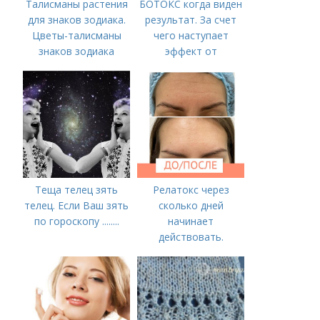
Талисманы растения
БОТОКС когда виден
для знаков зодиака.
результат. За счет
Цветы-талисманы
чего наступает
знаков зодиака
эффект от
Ботулотоксина
Теща телец зять
Релатокс через
телец. Если Ваш зять
сколько дней
по гороскопу ........
начинает
действовать.
Сравнение с
«Ботоксом»