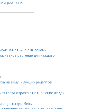
 Моченая рябина с яблоками
комнатное растение для каждого
и
ха на зиму: 7 лучших рецептов
: как глаза отражают отношение людей
я и цветы для Девы
ы Кирилла по церковному календарю.