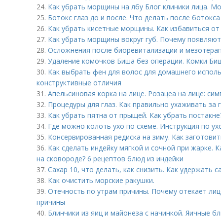
24.
Как убрать морщины на лбу Блог клиники лица. Мо
25.
Ботокс глаз до и после. Что делать после ботокса
26.
Как убрать кисетные морщины. Как избавиться от
27.
Как убрать морщины вокруг губ. Почему появляют
28.
Осложнения после биоревитализации и мезотерап
29.
Удаление комочков Биша без операции. Комки Биш
30.
Как выбрать фен для волос для домашнего исполь
конструктивные отличия
31.
Апельсиновая корка на лице. Розацеа на лице: си
32.
Процедуры для глаз. Как правильно ухаживать за 
33.
Как убрать пятна от прыщей. Как убрать постакне
34.
Где можно колоть ухо по схеме. Инструкция по ух
35.
Консервированная редиска на зиму. Как заготовит
36.
Как сделать индейку мягкой и сочной при жарке. 
на сковороде? 6 рецептов блюд из индейки
37.
Сахар 10, что делать, как снизить. Как удержать с
38.
Как очистить морские ракушки.
39.
Отечность по утрам причины. Почему отекает ли
причины
40.
Блинчики из яиц и майонеза с начинкой. Яичные бл