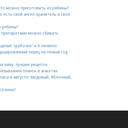
Что можно приготовить из рябины?
о есть свой ангел-хранитель и своя
з рябины?
и препаратами можно сбивать
Сырные трубочки" и 6 начинок
аршированный перец на Новый год
на зиму: лучшие рецепты
вязываания планок в жакетах
паса в августе: Медовый, Яблочный,
ся веки?