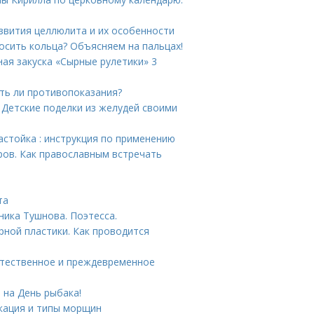
звития целлюлита и их особенности
носить кольца? Объясняем на пальцах!
ная закуска «Сырные рулетики» 3
ть ли противопоказания?
 Детские поделки из желудей своими
астойка : инструкция по применению
ров. Как православным встречать
та
ника Тушнова. Поэтесса.
ной пластики. Как проводится
стественное и преждевременное
 на День рыбака!
кация и типы морщин