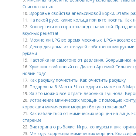
Список святых
10.
Здоровые свойства апельсиновой корки. Этапы ра
11.
На какой руке, какие кольца принято носить. Как 
12.
Конвертики из сыра хохланд с начинкой. Празднич
вкусных рецепта!
13.
Можно ли LPG во время месячных. LPG-массаж: ес
14.
Декор для дома из желудей собственными руками.
руками
15.
Настойка на самогоне от давления. Боярышника н
16.
Христианский новый го. Диакон Артемий Сильвест
новый год?
17.
Как ракушку почистить. Как очистить ракушку
18.
Подарок на 8 Марта. Что подарить маме на 8 Мар
19.
За это можно все отдать вероника Тушнова. Веро
20.
Устранение мимических морщин с помощью контур
коррекция мимических морщин ботулотоксином?
21.
Как избавиться от мимических морщин на лице. Е
старение
22.
Викторина о рыбалке. Игры, конкурсы и викторины
23.
Методы коррекции мимических морщин. Классифи