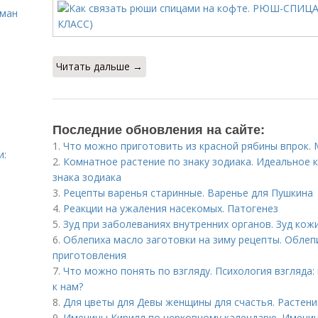
сман
Читать дальше →
Последние обновления на сайте:
1.
Что можно приготовить из красной рябины впрок.
и:
2.
Комнатное растение по знаку зодиака. Идеальное 
знака зодиака
3.
Рецепты варенья старинные. Варенье для Пушкина
4.
Реакции на ужаления насекомых. Патогенез
5.
Зуд при заболеваниях внутренних органов. Зуд кож
6.
Облепиха масло заготовки на зиму рецепты. Облепи
приготовления
7.
Что можно понять по взгляду. Психология взгляда
к нам?
8.
Для цветы для Девы женщины для счастья. Растени
9.
Именины Кирилл по церковному календарю. Именин