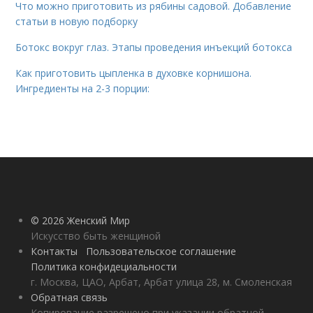
Что можно приготовить из рябины садовой. Добавление
статьи в новую подборку
Ботокс вокруг глаз. Этапы проведения инъекций ботокса
Как приготовить цыпленка в духовке корнишона.
Ингредиенты на 2-3 порции:
© 2026 Женский Мир
Искусство быть женщиной
Контакты
Пользовательское соглашение
Политика конфидециальности
г. Москва, ЦАО, Арбат, Арбат улица 28, м. Смоленская
Обратная связь
Копирование разрешено при указании обратной