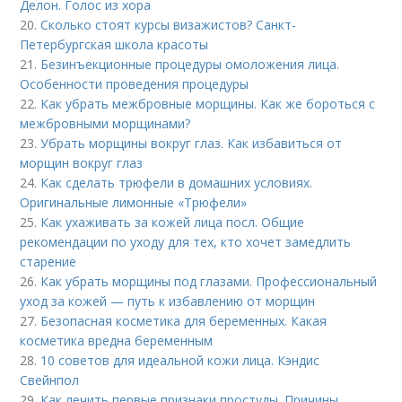
Делон. Голос из хора
20.
Сколько стоят курсы визажистов? Санкт-
Петербургская школа красоты
21.
Безинъекционные процедуры омоложения лица.
Особенности проведения процедуры
22.
Как убрать межбровные морщины. Как же бороться с
межбровными морщинами?
23.
Убрать морщины вокруг глаз. Как избавиться от
морщин вокруг глаз
24.
Как сделать трюфели в домашних условиях.
Оригинальные лимонные «Трюфели»
25.
Как ухаживать за кожей лица посл. Общие
рекомендации по уходу для тех, кто хочет замедлить
старение
26.
Как убрать морщины под глазами. Профессиональный
уход за кожей — путь к избавлению от морщин
27.
Безопасная косметика для беременных. Какая
косметика вредна беременным
28.
10 советов для идеальной кожи лица. Кэндис
Свейнпол
29.
Как лечить первые признаки простуды. Причины