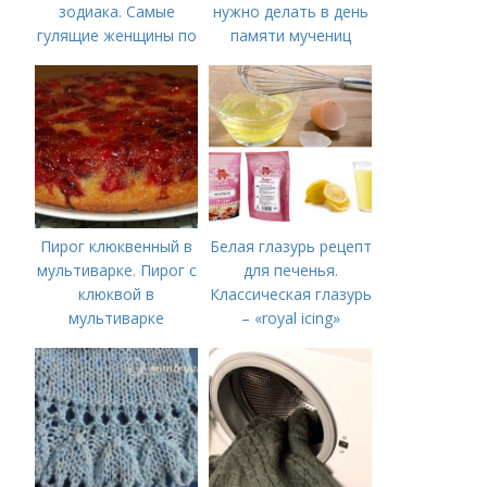
зодиака. Самые
нужно делать в день
гулящие женщины по
памяти мучениц
знаку зодиака
Веры, Надежды,
Любови и матери их
Софии 30 сентября
2022 года
Пирог клюквенный в
Белая глазурь рецепт
мультиварке. Пирог с
для печенья.
клюквой в
Классическая глазурь
мультиварке
– «royal icing»