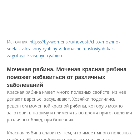
Источник:
https://by-womens.ru/novosti/chto-mozhno-
sdelat-iz-krasnoy-ryabiny-v-domashnih-usloviyah-kak-
zagotovit-krasnuyu-ryabinu
Моченая рябина. Моченая красная рябина
поможет избавиться от различных
заболеваний
Красная рябина имеет много полезных свойств. Из неё
делают варенье, засушивают. Хозяйки поделились
рецептом моченной красной рябины, которую можно
заготовить на зиму и применять во время приготовления
различных блюд, при болезнях.
Красная рябина славится тем, что имеет много полезных
свойств. Её употребление помогает справиться с