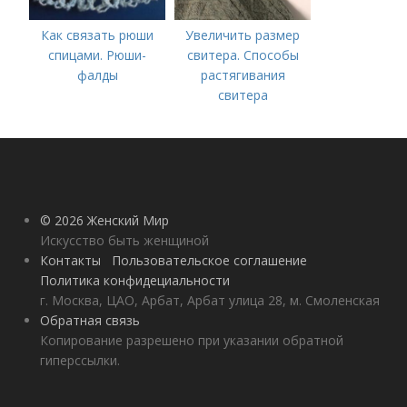
Как связать рюши
Увеличить размер
спицами. Рюши-
свитера. Способы
фалды
растягивания
свитера
© 2026 Женский Мир
Искусство быть женщиной
Контакты
Пользовательское соглашение
Политика конфидециальности
г. Москва, ЦАО, Арбат, Арбат улица 28, м. Смоленская
Обратная связь
Копирование разрешено при указании обратной
гиперссылки.