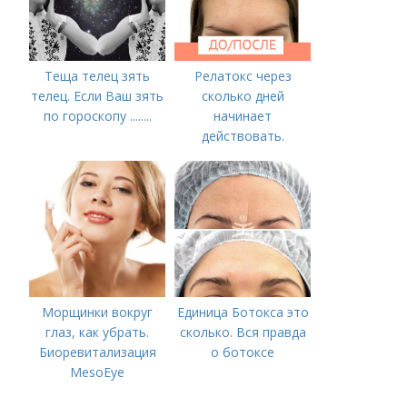
Теща телец зять
Релатокс через
телец. Если Ваш зять
сколько дней
по гороскопу ........
начинает
действовать.
Сравнение с
«Ботоксом»
Морщинки вокруг
Единица Ботокса это
глаз, как убрать.
сколько. Вся правда
Биоревитализация
о ботоксе
MesoEye