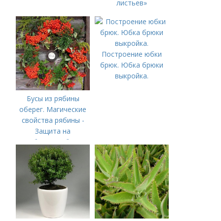
листьев»
Построение юбки
брюк. Юбка брюки
выкройка.
Бусы из рябины
оберег. Магические
свойства рябины -
Защита на
рябиновые бусы