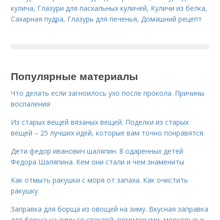
кулича
,
Глазури для пасхальных куличей
,
Куличи из белка
,
Сахарная пудра
,
Глазурь для печенья
,
Домашний рецепт
Популярные материалы
Что делать если загноилось ухо после прокола. Причины
воспаления
Из старых вещей вязаных вещей. Поделки из старых
вещей – 25 лучших идей, которые вам точно понравятся
Дети федор иванович шаляпин. 8 одаренных детей
Федора Шаляпина. Кем они стали и чем знамениты
Как отмыть ракушки с моря от запаха. Как очистить
ракушку
Заправка для борща из овощей на зиму. Вкусная заправка
для борща на зиму со свеклой, помидорами, морковью и