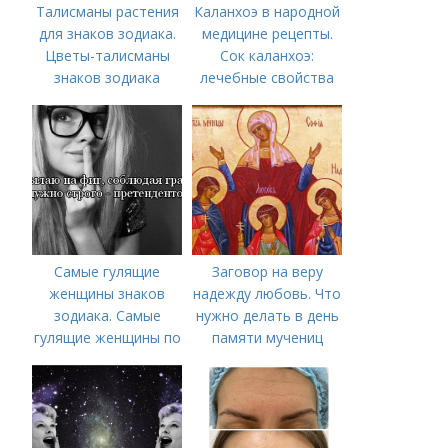
Талисманы растения
Каланхоэ в народной
для знаков зодиака.
медицине рецепты.
Цветы-талисманы
Сок каланхоэ:
знаков зодиака
лечебные свойства
Самые гулящие
Заговор на веру
женщины знаков
надежду любовь. Что
зодиака. Самые
нужно делать в день
гулящие женщины по
памяти мучениц
знаку зодиака
Веры, Надежды,
Любови и матери их
Софии 30 сентября
2022 года