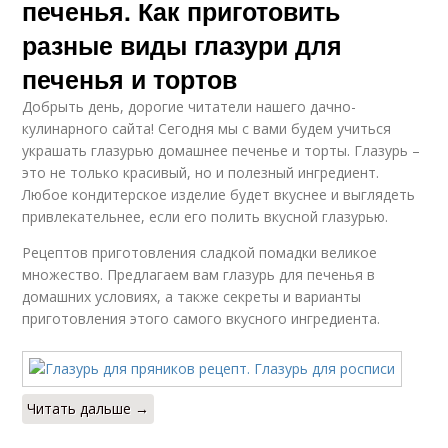
печенья. Как приготовить
печенье
разные виды глазури для
печенья и тортов
Глазурь в домашних
Добрыть день, дорогие читатели нашего дачно-
Пряники с глазурью
условиях
кулинарного сайта! Сегодня мы с вами будем учиться
украшать глазурью домашнее печенье и торты. Глазурь –
это не только красивый, но и полезный ингредиент.
Любое кондитерское изделие будет вкуснее и выглядеть
Глазури для
Глазурь из сахарной
привлекательнее, если его полить вкусной глазурью.
пасхальных куличей
пудры
Рецептов приготовления сладкой помадки великое
множество. Предлагаем вам глазурь для печенья в
домашних условиях, а также секреты и варианты
приготовления этого самого вкусного ингредиента.
Глазури для пряников
Печение для глазури
Читать дальше →
Идеальная глазурь