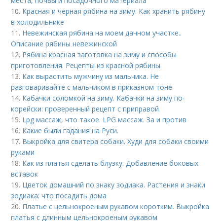
места, почвы и посадочного материала
10.
Красная и черная рябина на зиму. Как хранить рябину
в холодильнике
11.
Невежинская рябина на моем дачном участке..
Описание рябины невежинской
12.
Рябина красная заготовка на зиму и способы
приготовления. Рецепты из красной рябины
13.
Как вырастить мужчину из мальчика. Не
разговаривайте с мальчиком в приказном тоне
14.
Кабачки соломкой на зиму. Кабачки на зиму по-
корейски: проверенный рецепт с приправой
15.
Lpg массаж, что такое. LPG массаж. За и против
16.
Какие были гадания на Руси.
17.
Выкройка для свитера собаки. Худи для собаки своими
руками
18.
Как из платья сделать блузку. Добавление боковых
вставок
19.
Цветок домашний по знаку зодиака. Растения и знаки
зодиака: что посадить дома
20.
Платье с цельнокроеным рукавом коротким. Выкройка
платья с длинным цельнокроеным рукавом