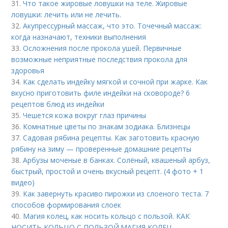
31.
Что такое жировые ловушки на теле. Жировые
ловушки: лечить или не лечить.
32.
Акупрессурный массаж, что это. Точечный массаж:
когда назначают, техники выполнения
33.
Осложнения после прокола ушей. Первичные
возможные неприятные последствия прокола для
здоровья
34.
Как сделать индейку мягкой и сочной при жарке. Как
вкусно приготовить филе индейки на сковороде? 6
рецептов блюд из индейки
35.
Чешется кожа вокруг глаз причины
36.
Комнатные цветы по знакам зодиака. Близнецы
37.
Садовая рябина рецепты. Как заготовить красную
рябину на зиму — проверенные домашние рецепты
38.
Арбузы моченые в банках. Солёный, квашеный арбуз,
быстрый, простой и очень вкусный рецепт. (4 фото + 1
видео)
39.
Как завернуть красиво пирожки из слоеного теста. 7
способов формирования слоек
40.
Магия колец, как носить кольцо с пользой. КАК
НОСИТЬ КОЛЬЦО С ПОЛЬЗОЙ.МАГИЯ КОЛЕЦ.