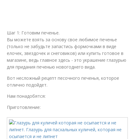
Глазурь для кулича
Глазурь для пряников
Шаг 1: Готовим печенье.
Вы можете взять за основу свое любимое печенье
Ингредиенты для
Глазурь для росписи
(только не забудьте запастись формочками в виде
глазурь
елочек, звездочек и снеговиков) или купить готовое в
магазине, ведь главное здесь - это украшение глазурью
для придания печенью новогоднего вида.
Глазурь для
Глазурь на воде
Вот несложный рецепт песочного печенья, которое
украшения
отлично подойдет.
Нам понадобятся:
Приготовление:
Печение в глазури
Глазури без глютена