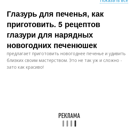
Показать все
Глазурь для печенья, как
Шоколадная глазурь
Белковая глазурь
приготовить. 5 рецептов
глазури для нарядных
новогодних печенюшек
Масло с шоколадной
Глазурь из ирисок
глазурью
предлагает приготовить новогоднее печенье и удивить
близких своим мастерством. Это не так уж и сложно -
зато как красиво!
Глазурь для
Глазурь для куличей
пасхальных куличей
Глазури для куличей
Сахарная глазурь