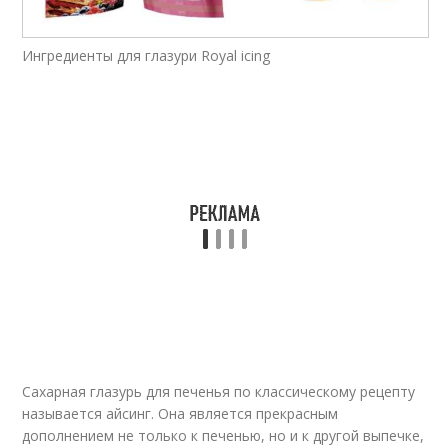
Кексы в сахарной
Белковая глазурь
глазури
Ингредиенты для глазури Royal icing
Глазурь с ванилью
Глазурь с ромом
Глазурь из ирисок
Шоколадный торт
Масло с шоколадной
Глазурь для куличей
глазурью
Сахарная глазурь для печенья по классическому рецепту
называется айсинг. Она является прекрасным
дополнением не только к печенью, но и к другой выпечке,