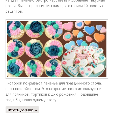
не дает печенью быстро черстветь и добавляет вкусные
нотки, бывает разным. Мы вам приготовили 10 простых
рецептов.
Глазурь на имбирное
Постная глазурь
печенье
Глазурь в домашних
Пряники с глазурью
условиях
Глазури для
Трафареты для
пасхальных куличей
шоколадных узоров
, которой покрывают печенье для праздничного стола,
называют айсингом. Это покрытие часто используют и
для пряников, тортиков к Дню рождения, Годовщине
свадьбы, Новогоднему столу.
Трафарет для
Декор из шоколадной
шоколадных узоров
глазури
Читать дальше →