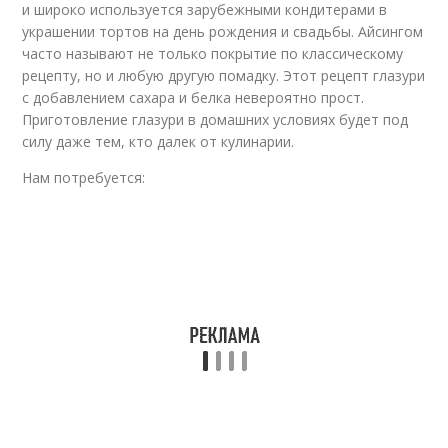
Глазурь для
и широко используется зарубежными кондитерами в
Глазури для куличей
пасхальных куличей
украшении тортов на день рождения и свадьбы. Айсингом
часто называют не только покрытие по классическому
рецепту, но и любую другую помадку. Этот рецепт глазури
с добавлением сахара и белка невероятно прост.
Приготовление глазури в домашних условиях будет под
Глазурь для кулича
Глазурь для росписи
силу даже тем, кто далек от кулинарии.
Нам потребуется:
Ингредиенты для
Глазурь для
глазурь
украшения
Глазурь на воде
Печение в глазури
Печение в
Глазури без глютена