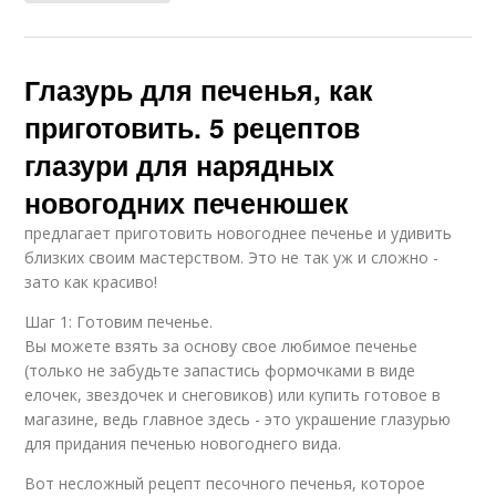
Трафареты для
Шоколадные
Глазурь для печенья, как
шоколадных
украшения
украшений
приготовить. 5 рецептов
глазури для нарядных
новогодних печенюшек
Глазурь из сахарной
Шоколадная масса
пудры
предлагает приготовить новогоднее печенье и удивить
близких своим мастерством. Это не так уж и сложно -
зато как красиво!
Универсальная
Шаг 1: Готовим печенье.
Глазури для пряников
глазурь
Вы можете взять за основу свое любимое печенье
(только не забудьте запастись формочками в виде
елочек, звездочек и снеговиков) или купить готовое в
магазине, ведь главное здесь - это украшение глазурью
Рецепт для сахарной
Глазурь из сахара
для придания печенью новогоднего вида.
глазури
Вот несложный рецепт песочного печенья, которое