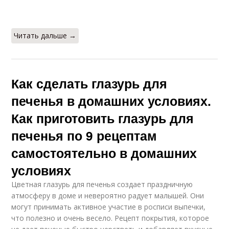
шоколадной глазури
Читать дальше →
Шоколадное печение
Печение с глазурью
Как сделать глазурь для
печенья в домашних условиях.
Глазури на печенье
Заварная глазурь
Как приготовить глазурь для
печенья по 9 рецептам
самостоятельно в домашних
Бабка с шоколадной
Королевская глазурь
условиях
глазурью
Цветная глазурь для печенья создает праздничную
атмосферу в доме и невероятно радует малышей. Они
могут принимать активное участие в росписи выпечки,
что полезно и очень весело. Рецепт покрытия, которое
Глазурь на печенье
Розовая глазурь