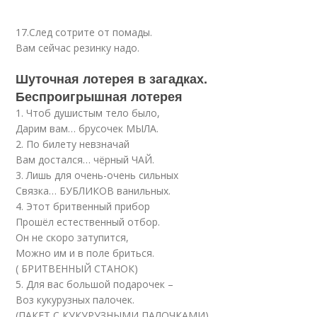
17.След сотрите от помады.
Вам сейчас резинку надо.
Шуточная лотерея в загадках.
Беспроигрышная лотерея
1. Чтоб душистым тело было,
Дарим вам… брусочек МЫЛА.
2. По билету невзначай
Вам достался… чёрный ЧАЙ.
3. Лишь для очень-очень сильных
Связка… БУБЛИКОВ ванильных.
4. Этот бритвенный прибор
Прошёл естественный отбор.
Он не скоро затупится,
Можно им и в поле бриться.
( БРИТВЕННЫЙ СТАНОК)
5. Для вас большой подарочек –
Воз кукурузных палочек.
(ПАКЕТ С КУКУРУЗНЫМИ ПАЛОЧКАМИ)