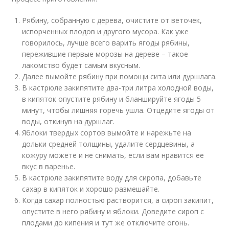
Рябину, собранную с дерева, очистите от веточек,
испорченных плодов и другого мусора. Как уже
говорилось, лучше всего варить ягоды рябины,
пережившие первые морозы на дереве – такое
лакомство будет самым вкусным.
Далее вымойте рябину при помощи сита или дуршлага.
В кастрюле закипятите два-три литра холодной воды,
в кипяток опустите рябину и бланшируйте ягоды 5
минут, чтобы лишняя горечь ушла. Отцедите ягоды от
воды, откинув на дуршлаг.
Яблоки твердых сортов вымойте и нарежьте на
дольки средней толщины, удалите сердцевины, а
кожуру можете и не снимать, если вам нравится ее
вкус в варенье.
В кастрюле закипятите воду для сиропа, добавьте
сахар в кипяток и хорошо размешайте.
Когда сахар полностью растворится, а сироп закипит,
опустите в него рябину и яблоки. Доведите сироп с
плодами до кипения и тут же отключите огонь.