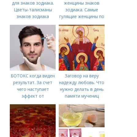
для знаков зодиака.
женщины знаков
Цветы-талисманы
зодиака. Самые
знаков зодиака
гулящие женщины по
знаку зодиака
БОТОКС когда виден
Заговор на веру
результат. За счет
надежду любовь. Что
чего наступает
нужно делать в день
эффект от
памяти мучениц
Ботулотоксина
Веры, Надежды,
Любови и матери их
Софии 30 сентября
2022 года