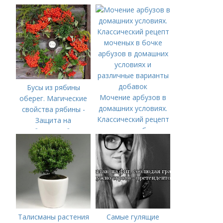
брюк
Бусы из рябины
Мочение арбузов в
оберег. Магические
домашних условиях.
свойства рябины -
Классический рецепт
Защита на
моченых в бочке
рябиновые бусы
арбузов в домашних
условиях и
различные варианты
добавок
Талисманы растения
Самые гулящие