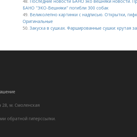
48.
Последние новости БАНО эко вешняки новости. Пр
БАНО "ЭКО-Вешняки" погибли 300 собак
49.
Великолепно картинки с надписью. Открытки, гиф
Оригинальные
50.
Закуска в сушках. Фаршированные сушки: крутая за
лашение
а 28, м. Смоленская
ии обратной гиперссылки.