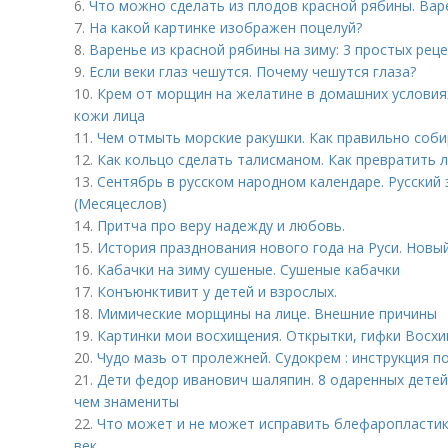
6.
Что можно сделать из плодов красной рябины. Вар
7.
На какой картинке изображен поцелуй?
8.
Варенье из красной рябины на зиму: 3 простых рец
9.
Если веки глаз чешутся. Почему чешутся глаза?
10.
Крем от морщин на желатине в домашних условия
кожи лица
11.
Чем отмыть морские ракушки. Как правильно соб
12.
Как кольцо сделать талисманом. Как превратить
13.
Сентябрь в русском народном календаре. Русский
(Месяцеслов)
14.
Притча про веру надежду и любовь.
15.
История празднования нового года на Руси. Новый
16.
Кабачки на зиму сушеные. Сушеные кабачки
17.
Конъюнктивит у детей и взрослых.
18.
Мимические морщины на лице. Внешние причины
19.
Картинки мои восхищения. Открытки, гифки Восх
20.
Чудо мазь от пролежней. Судокрем : инструкция 
21.
Дети федор иванович шаляпин. 8 одаренных детей
чем знамениты
22.
Что может и не может исправить блефаропластик
век