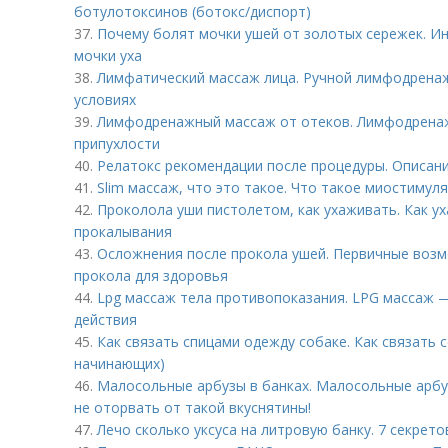
ботулотоксинов (ботокс/диспорт)
37.
Почему болят мочки ушей от золотых сережек. Ин
мочки уха
38.
Лимфатический массаж лица. Ручной лимфодрена
условиях
39.
Лимфодренажный массаж от отеков. Лимфодренаж
припухлости
40.
Релатокс рекомендации после процедуры. Описан
41.
Slim массаж, что это такое. Что такое миостимуля
42.
Проколола уши пистолетом, как ухаживать. Как у
прокалывания
43.
Осложнения после прокола ушей. Первичные воз
прокола для здоровья
44.
Lpg массаж тела противопоказания. LPG массаж 
действия
45.
Как связать спицами одежду собаке. Как связать 
начинающих)
46.
Малосольные арбузы в банках. Малосольные арбу
не оторвать от такой вкуснятины!
47.
Лечо сколько уксуса на литровую банку. 7 секрет