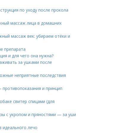
струкция по уходу после прокола
жный массаж лица в домашних
ный массаж век: убираем отёки и
ие препарата
ция и для чего она нужна?
хаживать за ушками после
можные неприятные последствия
— противопоказания и принцип
собаке свитер спицами (для
зы с укропом и пряностями — за уши
ов идеального лечо