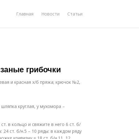
Главная
Новости
Статьи
язаные грибочки
евая и красная х/б пряжа; крючок №2,
шляпка круглая, у мухомора –
 ст. в кольцо и свяжите в него 6 ст. б/
: 24 ст. б/н.5 – 10 ряды: в каждом ряду
ожке кривизну = 18 ст. б/н.11, 12