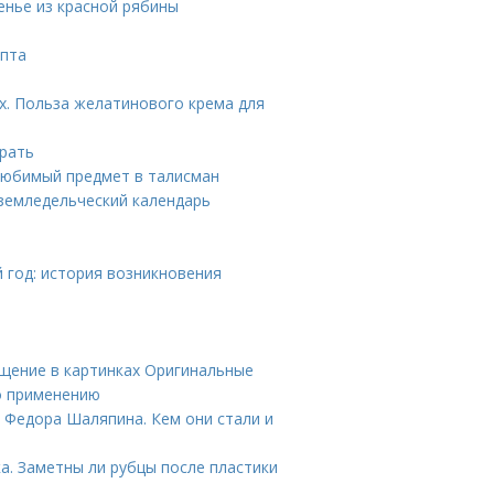
енье из красной рябины
епта
х. Польза желатинового крема для
ирать
 любимый предмет в талисман
 земледельческий календарь
 год: история возникновения
ищение в картинках Оригинальные
по применению
 Федора Шаляпина. Кем они стали и
а. Заметны ли рубцы после пластики