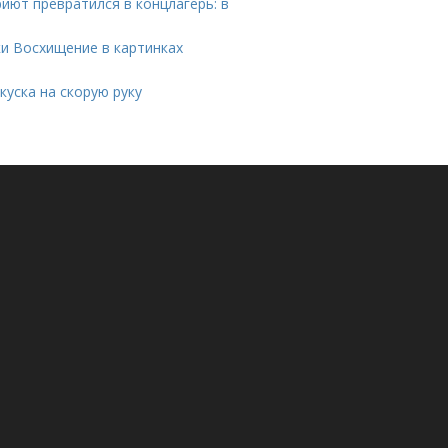
иют превратился в концлагерь: в
ки Восхищение в картинках
куска на скорую руку