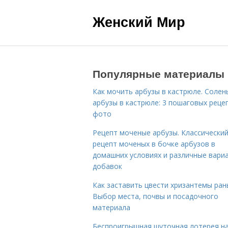
Женский Мир
Популярные материалы
Как мочить арбузы в кастрюле. Солен
арбузы в кастрюле: 3 пошаговых реце
фото
Рецепт моченые арбузы. Классически
рецепт моченых в бочке арбузов в
домашних условиях и различные вари
добавок
Как заставить цвести хризантемы ран
Выбор места, почвы и посадочного
материала
Беспроигрышная шуточная лотерея н