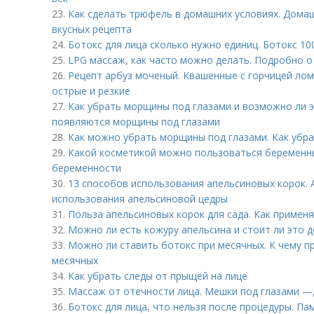
23.
Как сделать трюфель в домашних условиях. Дома
вкусных рецепта
24.
Ботокс для лица сколько нужно единиц. Ботокс 10
25.
LPG массаж, как часто можно делать. Подробно 
26.
Рецепт арбуз моченый. Квашенные с горчицей лом
острые и резкие
27.
Как убрать морщины под глазами и возможно ли э
появляются морщины под глазами
28.
Как можно убрать морщины под глазами. Как убр
29.
Какой косметикой можно пользоваться беременн
беременности
30.
13 способов использования апельсиновых корок. 
использования апельсиновой цедры
31.
Польза апельсиновых корок для сада. Как применя
32.
Можно ли есть кожуру апельсина и стоит ли это д
33.
Можно ли ставить ботокс при месячных. К чему п
месячных
34.
Как убрать следы от прыщей на лице
35.
Массаж от отечности лица. Мешки под глазами —,
36.
Ботокс для лица, что нельзя после процедуры. Па