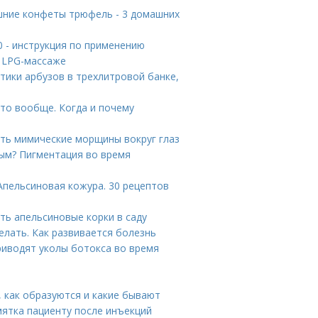
шние конфеты трюфель - 3 домашних
0 - инструкция по применению
о LPG-массаже
тики арбузов в трехлитровой банке,
то вообще. Когда и почему
ать мимические морщины вокруг глаз
ым? Пигментация во время
Апельсиновая кожура. 30 рецептов
ть апельсиновые корки в саду
елать. Как развивается болезнь
риводят уколы ботокса во время
 как образуются и какие бывают
мятка пациенту после инъекций