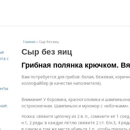
Главная
»
Сыр без яиц
Сыр без яиц
ые
пта с
Грибная полянка крючком. В
й
Вам потребуется для грибов: белая, бежевая, коричн
холлофайбер (в качестве наполнителя).
анты
Внимание! У боровика, красноголовика и шампиньона 
ьше.
остроконечная. Шампиньон и мухомор с «юбочками».
Ножка: свяжите цепочку из 2 в. п., сомкните её 1 соед.
н.1, 2 ряды: в каждую петлю свяжите 2 ст. б/н.3, 4 ряды
а
в одном и том же месте убавьте 1 п., чтобы придать н