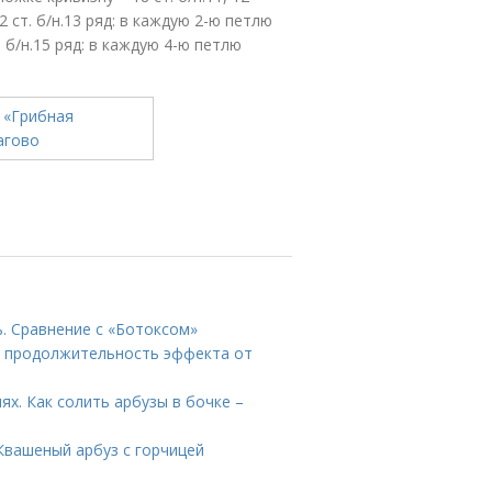
2 ст. б/н.13 ряд: в каждую 2-ю петлю
. б/н.15 ряд: в каждую 4-ю петлю
ь. Сравнение с «Ботоксом»
на продолжительность эффекта от
ях. Как солить арбузы в бочке –
Квашеный арбуз с горчицей