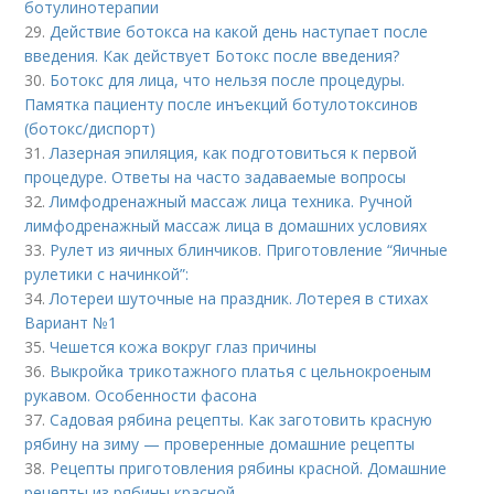
ботулинотерапии
29.
Действие ботокса на какой день наступает после
введения. Как действует Ботокс после введения?
30.
Ботокс для лица, что нельзя после процедуры.
Памятка пациенту после инъекций ботулотоксинов
(ботокс/диспорт)
31.
Лазерная эпиляция, как подготовиться к первой
процедуре. Ответы на часто задаваемые вопросы
32.
Лимфодренажный массаж лица техника. Ручной
лимфодренажный массаж лица в домашних условиях
33.
Рулет из яичных блинчиков. Приготовление “Яичные
рулетики с начинкой”:
34.
Лотереи шуточные на праздник. Лотерея в стихах
Вариант №1
35.
Чешется кожа вокруг глаз причины
36.
Выкройка трикотажного платья с цельнокроеным
рукавом. Особенности фасона
37.
Садовая рябина рецепты. Как заготовить красную
рябину на зиму — проверенные домашние рецепты
38.
Рецепты приготовления рябины красной. Домашние
рецепты из рябины красной