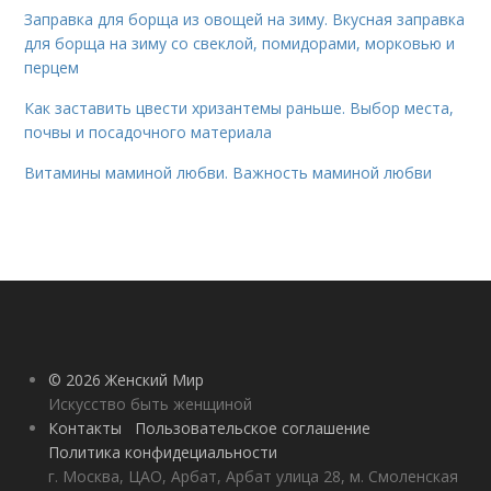
Заправка для борща из овощей на зиму. Вкусная заправка
для борща на зиму со свеклой, помидорами, морковью и
перцем
Как заставить цвести хризантемы раньше. Выбор места,
почвы и посадочного материала
Витамины маминой любви. Важность маминой любви
© 2026 Женский Мир
Искусство быть женщиной
Контакты
Пользовательское соглашение
Политика конфидециальности
г. Москва, ЦАО, Арбат, Арбат улица 28, м. Смоленская