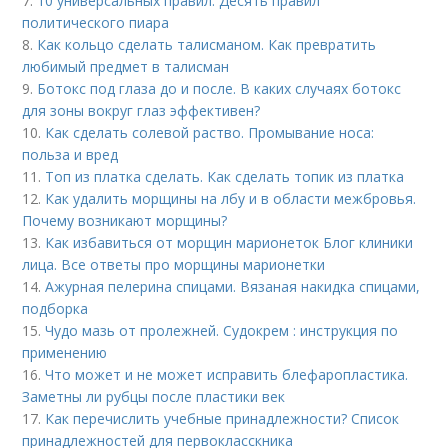
7.
10 универсальных правил. Десять правил
политического пиара
8.
Как кольцо сделать талисманом. Как превратить
любимый предмет в талисман
9.
Ботокс под глаза до и после. В каких случаях ботокс
для зоны вокруг глаз эффективен?
10.
Как сделать солевой раство. Промывание носа:
польза и вред
11.
Топ из платка сделать. Как сделать топик из платка
12.
Как удалить морщины на лбу и в области межбровья.
Почему возникают морщины?
13.
Как избавиться от морщин марионеток Блог клиники
лица. Все ответы про морщины марионетки
14.
Ажурная пелерина спицами. Вязаная накидка спицами,
подборка
15.
Чудо мазь от пролежней. Судокрем : инструкция по
применению
16.
Что может и не может исправить блефаропластика.
Заметны ли рубцы после пластики век
17.
Как перечислить учебные принадлежности? Список
принадлежностей для первокласскника