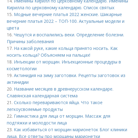
14.
Именины Кирилл по церковному календарю. Именины
Кирилла по церковному календарю. Список святых
15.
Модные вечерние платья 2022 женские. Шикарные
вечерние платья 2022 – ТОП-100. Актуальные модели и
цвета
16.
Чешутся и воспалились веки. Определение болезни.
Причины заболевания
17.
На какой руке, какие кольца принято носить. Как
носить кольца? Объясняем на пальцах!
18.
Инъекции от морщин. Инъекционные процедуры в
косметологии
19.
Актинидия на зиму заготовки. Рецепты заготовок из
актинидии
20.
Название месяцев в древнерусском календаре.
Славянская календарная система
21.
Сколько перевариваются яйца. Что такое
легкоусвояемые продукты
22.
Гимнастика для лица от морщин. Массаж для
подтяжки и молодости лица
23.
Как избавиться от морщин марионеток Блог клиники
лица. Все ответы про морщины марионетки