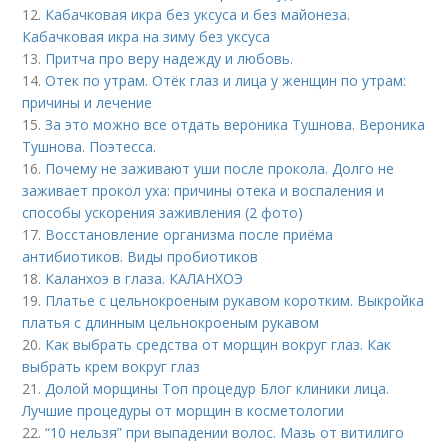
12.
Кабачковая икра без уксуса и без майонеза.
Кабачковая икра на зиму без уксуса
13.
Притча про веру надежду и любовь.
14.
Отек по утрам. Отёк глаз и лица у женщин по утрам:
причины и лечение
15.
За это можно все отдать вероника Тушнова. Вероника
Тушнова. Поэтесса.
16.
Почему не заживают уши после прокола. Долго не
заживает прокол уха: причины отека и воспаления и
способы ускорения заживления (2 фото)
17.
Восстановление организма после приёма
антибиотиков. Виды пробиотиков
18.
Каланхоэ в глаза. КАЛАНХОЭ
19.
Платье с цельнокроеным рукавом коротким. Выкройка
платья с длинным цельнокроеным рукавом
20.
Как выбрать средства от морщин вокруг глаз. Как
выбрать крем вокруг глаз
21.
Долой морщины Топ процедур Блог клиники лица.
Лучшие процедуры от морщин в косметологии
22.
“10 нельзя” при выпадении волос. Мазь от витилиго