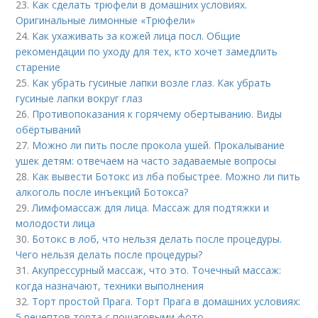
23.
Как сделать трюфели в домашних условиях.
Оригинальные лимонные «Трюфели»
24.
Как ухаживать за кожей лица посл. Общие
рекомендации по уходу для тех, кто хочет замедлить
старение
25.
Как убрать гусиные лапки возле глаз. Как убрать
гусиные лапки вокруг глаз
26.
Противопоказания к горячему обертыванию. Виды
обёртываний
27.
Можно ли пить после прокола ушей. Прокалывание
ушек детям: отвечаем на часто задаваемые вопросы
28.
Как вывести Ботокс из лба побыстрее. Можно ли пить
алкоголь после инъекций Ботокса?
29.
Лимфомассаж для лица. Массаж для подтяжки и
молодости лица
30.
Ботокс в лоб, что нельзя делать после процедуры.
Чего нельзя делать после процедуры?
31.
Акупрессурный массаж, что это. Точечный массаж:
когда назначают, техники выполнения
32.
Торт простой Прага. Торт Прага в домашних условиях:
5 рецептов торта с пошаговыми фото