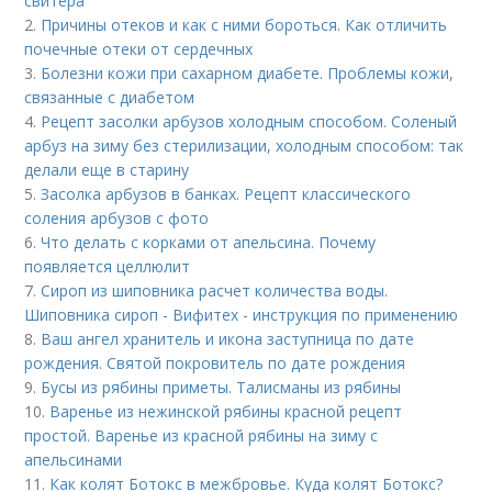
свитера
2.
Причины отеков и как с ними бороться. Как отличить
почечные отеки от сердечных
3.
Болезни кожи при сахарном диабете. Проблемы кожи,
связанные с диабетом
4.
Рецепт засолки арбузов холодным способом. Соленый
арбуз на зиму без стерилизации, холодным способом: так
делали еще в старину
5.
Засолка арбузов в банках. Рецепт классического
соления арбузов с фото
6.
Что делать с корками от апельсина. Почему
появляется целлюлит
7.
Сироп из шиповника расчет количества воды.
Шиповника сироп - Вифитех - инструкция по применению
8.
Ваш ангел хранитель и икона заступница по дате
рождения. Святой покровитель по дате рождения
9.
Бусы из рябины приметы. Талисманы из рябины
10.
Варенье из нежинской рябины красной рецепт
простой. Варенье из красной рябины на зиму с
апельсинами
11.
Как колят Ботокс в межбровье. Куда колят Ботокс?