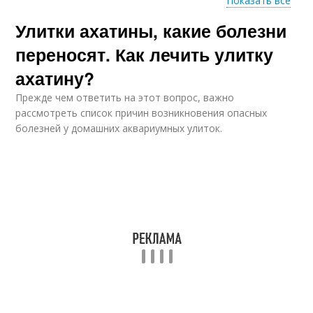
Показать все
Улитки ахатины, какие болезни
Рогатая улитка
Улитка в аквариуме
переносят. Как лечить улитку
ахатину?
Прежде чем ответить на этот вопрос, важно
Улитки в домашних
Улитки в природных
рассмотреть список причин возникновения опасных
условиях
условиях
болезней у домашних аквариумных улиток.
Улитка в дикой
Улитки в аквариуме
природе
Африканская улитка