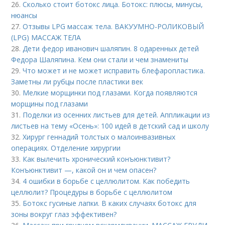
26.
Сколько стоит ботокс лица. Ботокс: плюсы, минусы,
нюансы
27.
Отзывы LPG массаж тела. ВАКУУМНО-РОЛИКОВЫЙ
(LPG) МАССАЖ ТЕЛА
28.
Дети федор иванович шаляпин. 8 одаренных детей
Федора Шаляпина. Кем они стали и чем знамениты
29.
Что может и не может исправить блефаропластика.
Заметны ли рубцы после пластики век
30.
Мелкие морщинки под глазами. Когда появляются
морщины под глазами
31.
Поделки из осенних листьев для детей. Аппликации из
листьев на тему «Осень»: 100 идей в детский сад и школу
32.
Хирург геннадий толстых о малоинвазивных
операциях. Отделение хирургии
33.
Как вылечить хронический конъюнктивит?
Конъюнктивит —, какой он и чем опасен?
34.
4 ошибки в борьбе с целлюлитом. Как победить
целлюлит? Процедуры в борьбе с целлюлитом
35.
Ботокс гусиные лапки. В каких случаях ботокс для
зоны вокруг глаз эффективен?