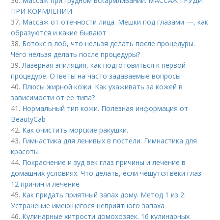
36.
Массаж при грудном вскармливании. МАССАЖ ГРУДИ
ПРИ КОРМЛЕНИИ
37.
Массаж от отечности лица. Мешки под глазами —, как
образуются и какие бывают
38.
Ботокс в лоб, что нельзя делать после процедуры.
Чего нельзя делать после процедуры?
39.
Лазерная эпиляция, как подготовиться к первой
процедуре. Ответы на часто задаваемые вопросы
40.
Плюсы жирной кожи. Как ухаживать за кожей в
зависимости от ее типа?
41.
Нормальный тип кожи. Полезная информация от
BeautyCab
42.
Как очистить морские ракушки.
43.
Гимнастика для ленивых в постели. Гимнастика для
красоты
44.
Покраснение и зуд век глаз причины и лечение в
домашних условиях. Что делать, если чешутся веки глаз -
12 причин и лечение
45.
Как придать приятный запах дому. Метод 1 из 2:
Устранение имеющегося неприятного запаха
46.
Кулинарные хитрости домохозяек. 16 кулинарных