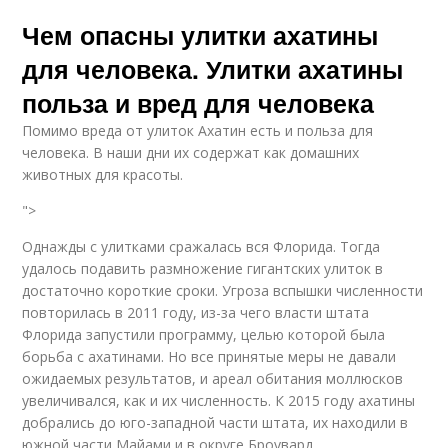
Чем опасны улитки ахатины
для человека. Улитки ахатины
польза и вред для человека
Помимо вреда от улиток Ахатин есть и польза для
человека. В наши дни их содержат как домашних
животных для красоты.
">
Однажды с улитками сражалась вся Флорида. Тогда
удалось подавить размножение гигантских улиток в
достаточно короткие сроки. Угроза вспышки численности
повторилась в 2011 году, из-за чего власти штата
Флорида запустили программу, целью которой была
борьба с ахатинами. Но все принятые меры не давали
ожидаемых результатов, и ареал обитания моллюсков
увеличивался, как и их численность. К 2015 году ахатины
добрались до юго-западной части штата, их находили в
южной части Майами и в округе Броувард.