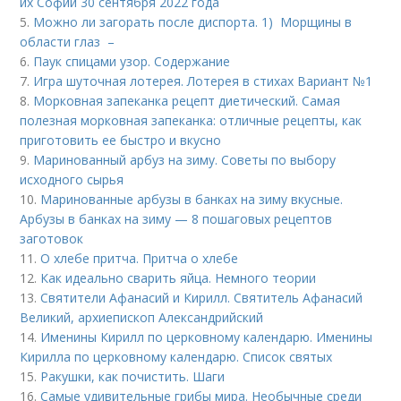
их Софии 30 сентября 2022 года
5.
Можно ли загорать после диспорта. 1) Морщины в
области глаз –
6.
Паук спицами узор. Содержание
7.
Игра шуточная лотерея. Лотерея в стихах Вариант №1
8.
Морковная запеканка рецепт диетический. Самая
полезная морковная запеканка: отличные рецепты, как
приготовить ее быстро и вкусно
9.
Маринованный арбуз на зиму. Советы по выбору
исходного сырья
10.
Маринованные арбузы в банках на зиму вкусные.
Арбузы в банках на зиму — 8 пошаговых рецептов
заготовок
11.
О хлебе притча. Притча о хлебе
12.
Как идеально сварить яйца. Немного теории
13.
Святители Афанасий и Кирилл. Святитель Афанасий
Великий, архиепископ Александрийский
14.
Именины Кирилл по церковному календарю. Именины
Кирилла по церковному календарю. Список святых
15.
Ракушки, как почистить. Шаги
16.
Самые удивительные грибы мира. Необычные среди