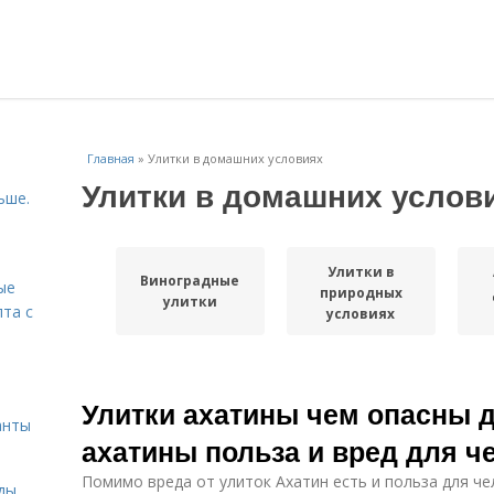
Главная
»
Улитки в домашних условиях
Улитки в домашних услов
ьше.
Улитки в
Виноградные
ые
природных
улитки
пта с
условиях
й
Улитки ахатины чем опасны д
анты
ахатины польза и вред для ч
Помимо вреда от улиток Ахатин есть и польза для че
ды