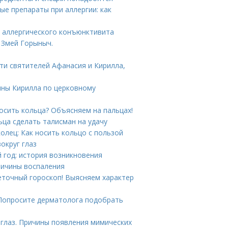
ые препараты при аллергии: как
ы аллергического конъюнктивита
 Змей Горыныч.
ти святителей Афанасия и Кирилла,
ины Кирилла по церковному
носить кольца? Объясняем на пальцах!
ьца сделать талисман на удачу
колец: Как носить кольцо с пользой
округ глаз
 год: история возникновения
Причины воспаления
еточный гороскоп! Выясняем характер
 Попросите дерматолога подобрать
 глаз. Причины появления мимических