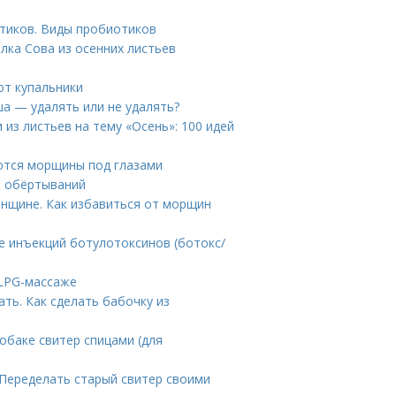
тиков. Виды пробиотиков
лка Сова из осенних листьев
ют купальники
а — удалять или не удалять?
 из листьев на тему «Осень»: 100 идей
ются морщины под глазами
ы обёртываний
женщине. Как избавиться от морщин
е инъекций ботулотоксинов (ботокс/
 LPG-массаже
ть. Как сделать бабочку из
собаке свитер спицами (для
 Переделать старый свитер своими