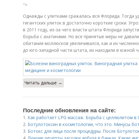
">
Однажды с улитками сражалась вся Флорида. Тогда 
гигантских улиток в достаточно короткие сроки. Угр
в 2011 году, из-за чего власти штата Флорида запус
борьба с ахатинами. Но все принятые меры не давал
обитания моллюсков увеличивался, как и их численно
до юго-западной части штата, их находили в южной ч
Читать дальше →
Последние обновления на сайте:
1.
Как работает LPG массаж. Борьба с целлюлитом в
2.
Ботулотоксин в косметологии, что это. Минусы бо
3.
Ботокс для лица после процедуры. После Ботулот
4.
Лучшие рецепты засолки арбуза в банках. Какие ин