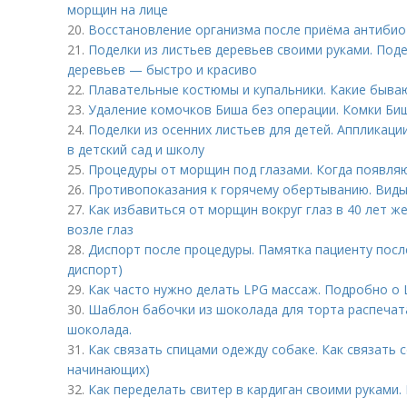
морщин на лице
20.
Восстановление организма после приёма антибио
21.
Поделки из листьев деревьев своими руками. Поде
деревьев — быстро и красиво
22.
Плавательные костюмы и купальники. Какие быва
23.
Удаление комочков Биша без операции. Комки Биш
24.
Поделки из осенних листьев для детей. Аппликации
в детский сад и школу
25.
Процедуры от морщин под глазами. Когда появля
26.
Противопоказания к горячему обертыванию. Вид
27.
Как избавиться от морщин вокруг глаз в 40 лет 
возле глаз
28.
Диспорт после процедуры. Памятка пациенту посл
диспорт)
29.
Как часто нужно делать LPG массаж. Подробно о
30.
Шаблон бабочки из шоколада для торта распечата
шоколада.
31.
Как связать спицами одежду собаке. Как связать 
начинающих)
32.
Как переделать свитер в кардиган своими руками.