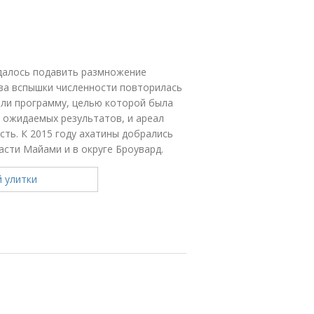
удалось подавить размножение
оза вспышки численности повторилась
тили программу, целью которой была
и ожидаемых результатов, и ареал
сть. К 2015 году ахатины добрались
асти Майами и в округе Броувард.