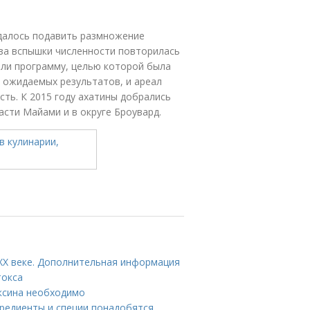
удалось подавить размножение
оза вспышки численности повторилась
тили программу, целью которой была
и ожидаемых результатов, и ареал
сть. К 2015 году ахатины добрались
асти Майами и в округе Броувард.
 XX веке. Дополнительная информация
токса
оксина необходимо
гредиенты и специи понадобятся