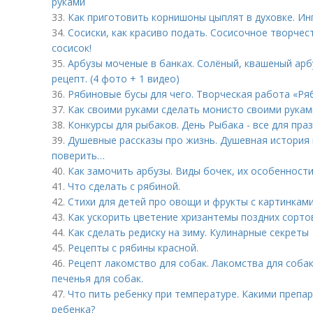
руками
33.
Как приготовить корнишоны цыплят в духовке. Инг
34.
Сосиски, как красиво подать. Сосисочное творчес
сосисок!
35.
Арбузы моченые в банках. Солёный, квашеный арб
рецепт. (4 фото + 1 видео)
36.
Рябиновые бусы для чего. Творческая работа «Ря
37.
Как своими руками сделать монисто своими рукам
38.
Конкурсы для рыбаков. День Рыбака - все для праз
39.
Душевные рассказы про жизнь. Душевная история
поверить…
40.
Как замочить арбузы. Виды бочек, их особенност
41.
Что сделать с рябиной.
42.
Стихи для детей про овощи и фрукты с картинками
43.
Как ускорить цветение хризантемы поздних сорто
44.
Как сделать редиску на зиму. Кулинарные секреты
45.
Рецепты с рябины красной.
46.
Рецепт лакомство для собак. Лакомства для собак
печенья для собак.
47.
Что пить ребенку при температуре. Какими препа
ребенка?