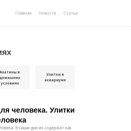
Главная
Новости
Статьи
иях
Ахатины в
Улитки в
домашних
аквариуме
условиях
ля человека. Улитки
еловека
ловека. В наши дни их содержат как