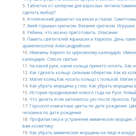
5.
Таблетки от аллергии для взрослых. Антигистаминн
сделать выбор?
6.
Атопический дерматит на веках и глазах. Симптом
7.
Змей горыныч крючком. Вязание крючком. Игрушки.
8.
Рябина, что можно приготовить. Описание
9.
Память святителей Афанасия и Кирилла. День памя
архиепископов Александрийских
10.
Именины Кирилл по церковному календарю. Имен
календарю. Список святых
11.
На какой руке, какие кольца принято носить. Как 
12.
Как сделать кольцо сильным оберегом. Как из кол
13.
Магия колец.Как носить кольцо с пользой. Магия 
14.
Как убрать морщины у глаз. Как убрать морщины в
15.
История празднования нового года на Руси. Новый
16.
Что делать если загноилось ухо после прокола. 
17.
Гороскоп комнатные цветы по дате рождения. Цв
человека по дате рождения
18.
Профилактика и устранение мимических морщин.
вам косметику
19.
Как убрать мимические морщины на лице и вокруг