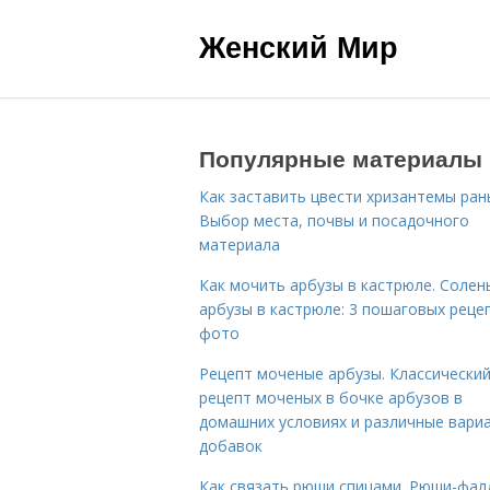
Женский Мир
Популярные материалы
Как заставить цвести хризантемы ран
Выбор места, почвы и посадочного
материала
Как мочить арбузы в кастрюле. Солен
арбузы в кастрюле: 3 пошаговых реце
фото
Рецепт моченые арбузы. Классически
рецепт моченых в бочке арбузов в
домашних условиях и различные вари
добавок
Как связать рюши спицами. Рюши-фал