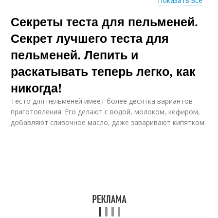
Показать все
Секреты теста для пельменей.
Тесто на воде
Тесто на кефире
Секрет лучшего теста для
пельменей. Лепить и
раскатывать теперь легко, как
Тесто для мантов
никогда!
Тесто для пельменей имеет более десятка вариантов
приготовления. Его делают с водой, молоком, кефиром,
добавляют сливочное масло, даже заваривают кипятком.