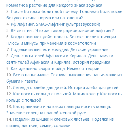
комнатное растение для каждого знака зодиака
3.
После ботокса болит лоб почему. Головная боль после
ботулотоксина: норма или патология?
4.
Рф лифтинг. SMAS-лифтинг (ультразвуковой)
5.
RF-лифтинг. Что же такое радиоволновой лифтинг?
6.
Когда начинает действовать Ботокс после инъекции.
Плюсы и минусы применения в косметологии
7.
Поделки из шишек и желудей. Детские украшение
8.
День святителей Афанасия и Кирилла. День памяти
святителей Афанасия и Кирилла, история праздника
9.
Как идеально сварить яйца. Немного теории
10.
Все о папье-маше. Техника выполнения папье-маше из
бумаги и газеты
11.
Легенда о хлебе для детей. История хлеба для детей
12.
Как носить кольцо с пользой. Магия колец: Как носить
кольцо с пользой
13.
Как правильно и на каких пальцах носить кольца.
Значение колец на правой женской руке
14.
Поделки из шишек и кленовых листьев. Поделки из
шишек, листьев, семян, соломки