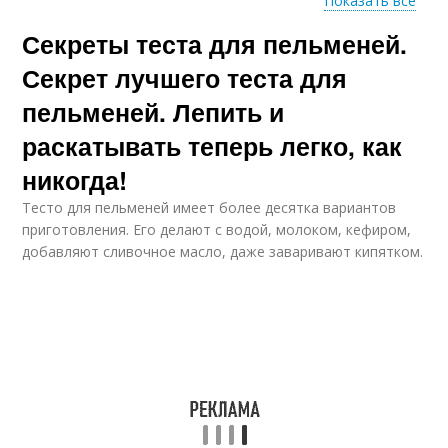
Показать все
Секреты теста для пельменей.
Тесто на кефире
Вкусное тесто
Секрет лучшего теста для
пельменей. Лепить и
раскатывать теперь легко, как
Тесто для мантов
Идеальное тесто
никогда!
Тесто для пельменей имеет более десятка вариантов
приготовления. Его делают с водой, молоком, кефиром,
добавляют сливочное масло, даже заваривают кипятком.
Тесто для домашних
пельменей