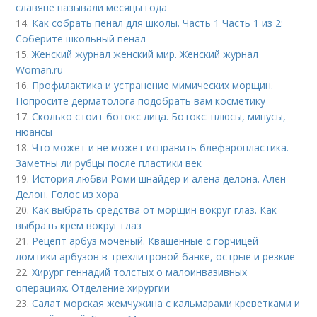
славяне называли месяцы года
14.
Как собрать пенал для школы. Часть 1 Часть 1 из 2:
Соберите школьный пенал
15.
Женский журнал женский мир. Женский журнал
Woman.ru
16.
Профилактика и устранение мимических морщин.
Попросите дерматолога подобрать вам косметику
17.
Сколько стоит ботокс лица. Ботокс: плюсы, минусы,
нюансы
18.
Что может и не может исправить блефаропластика.
Заметны ли рубцы после пластики век
19.
История любви Роми шнайдер и алена делона. Ален
Делон. Голос из хора
20.
Как выбрать средства от морщин вокруг глаз. Как
выбрать крем вокруг глаз
21.
Рецепт арбуз моченый. Квашенные с горчицей
ломтики арбузов в трехлитровой банке, острые и резкие
22.
Хирург геннадий толстых о малоинвазивных
операциях. Отделение хирургии
23.
Салат морская жемчужина с кальмарами креветками и