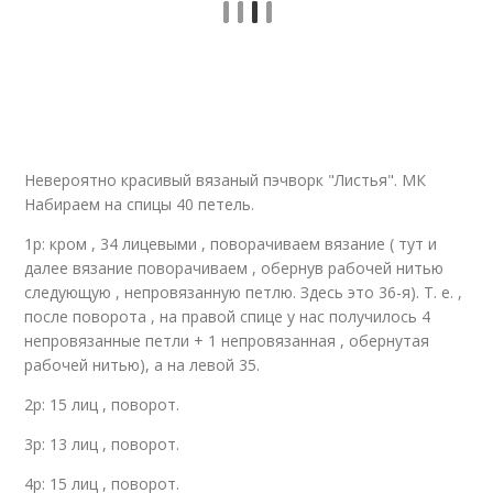
Невероятно красивый вязаный пэчворк "Листья". МК
Набираем на спицы 40 петель.
1р: кром , 34 лицевыми , поворачиваем вязание ( тут и
далее вязание поворачиваем , обернув рабочей нитью
следующую , непровязанную петлю. Здесь это 36-я). Т. е. ,
после поворота , на правой спице у нас получилось 4
непровязанные петли + 1 непровязанная , обернутая
рабочей нитью), а на левой 35.
2р: 15 лиц , поворот.
3р: 13 лиц , поворот.
4р: 15 лиц , поворот.