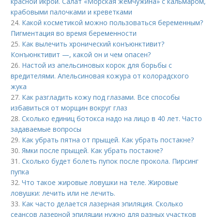
красной икрой. Салат «Морская жемчужина» с кальмаром,
крабовыми палочками и креветками
24.
Какой косметикой можно пользоваться беременным?
Пигментация во время беременности
25.
Как вылечить хронический конъюнктивит?
Конъюнктивит —, какой он и чем опасен?
26.
Настой из апельсиновых корок для борьбы с
вредителями. Апельсиновая кожура от колорадского
жука
27.
Как разгладить кожу под глазами. Все способы
избавиться от морщин вокруг глаз
28.
Сколько единиц ботокса надо на лицо в 40 лет. Часто
задаваемые вопросы
29.
Как убрать пятна от прыщей. Как убрать постакне?
30.
Ямки после прыщей. Как убрать постакне?
31.
Сколько будет болеть пупок после прокола. Пирсинг
пупка
32.
Что такое жировые ловушки на теле. Жировые
ловушки: лечить или не лечить.
33.
Как часто делается лазерная эпиляция. Сколько
сеансов лазерной эпиляции нужно для разных участков