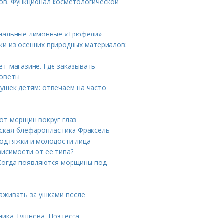
ов. Функционал косметологической
инальные лимонные «Трюфели»
ки из осенних природных материалов:
ет-магазине. Где заказывать
советы
ушек детям: отвечаем на часто
 от морщин вокруг глаз
нская блефаропластика Фраксель
одтяжки и молодости лица
висимости от ее типа?
Когда появляются морщины под
хаживать за ушками после
ника Тушнова. Поэтесса.