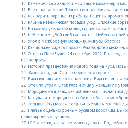
10.
Камамбер сыр аналоги. Что такое камамбер и как
11.
Все о папье-маше. Техника выполнения папье-маш
12.
Как варить варенье из рябины. Рецепты ароматно
13.
Рябина невежинская посадка уход. Описание сорт
14.
На какой руке, какие кольца принято носить. Как 
15.
Небесно-голубой гриб где растет. Небесно-голубо
16.
Укол в межбровную морщину. Минусы ботокса
17.
Как должен сидеть пиджак. Руководство мужчин, 
18.
Ответы Поле Чудес 24 сентября 2022. Поле чудес 
все вопросы
19.
История празднования нового года на Руси. Новый
20.
Жизнь и подвиг. Сайт о подвигах и героях
21.
Виды купальников и их названия. Виды и типы жен
22.
Отек по утрам. Отёк глаз и лица у женщин по утра
23.
Морщины на щеках, как избавиться. Гимнастика д
24.
Как удалить морщины на лбу и в области межбро
25.
Отзывы LPG массаж тела. ВАКУУМНО-РОЛИКОВЫ
26.
Платье с цельнокроеным рукавом коротким. Выкр
цельнокроеным рукавом
27.
LPG массаж, как часто можно делать. Подробно 