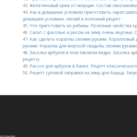
43.
Желатиновый крем от морщин. Состав омолажив
44.
Как в домашних условиях приготовить сироп шипо
домашних условиях: легкий и полезный рецепт
45.
Что приготовить из рябины. Полезные свойства к
46.
Салат с фасолью и рисом на зиму очень вкусные. 
47.
Как сделать кораллы своими руками. Коралловый 
руками. Кораллы для морской свадьбы своими руками
48.
Засолка арбузов в пластиковом ведре. Засолка а
рецепту
49.
Рассол для арбузов в банке. Рецепт классическог
50.
Рецепт суповой заправки на зиму для борща. Запр
лашение