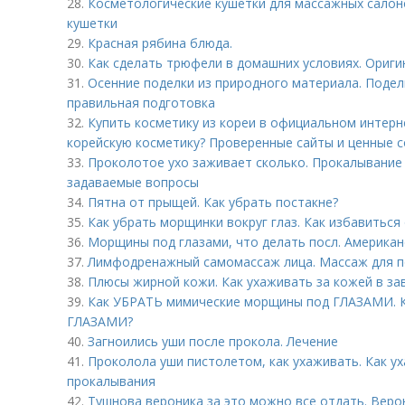
28.
Косметологические кушетки для массажных салон
кушетки
29.
Красная рябина блюда.
30.
Как сделать трюфели в домашних условиях. Ориг
31.
Осенние поделки из природного материала. Подел
правильная подготовка
32.
Купить косметику из кореи в официальном интерн
корейскую косметику? Проверенные сайты и ценные 
33.
Проколотое ухо заживает сколько. Прокалывание 
задаваемые вопросы
34.
Пятна от прыщей. Как убрать постакне?
35.
Как убрать морщинки вокруг глаз. Как избавиться
36.
Морщины под глазами, что делать посл. Америка
37.
Лимфодренажный самомассаж лица. Массаж для п
38.
Плюсы жирной кожи. Как ухаживать за кожей в за
39.
Как УБРАТЬ мимические морщины под ГЛАЗАМИ. 
ГЛАЗАМИ?
40.
Загноились уши после прокола. Лечение
41.
Проколола уши пистолетом, как ухаживать. Как у
прокалывания
42.
Тушнова вероника за это можно все отдать. Веро