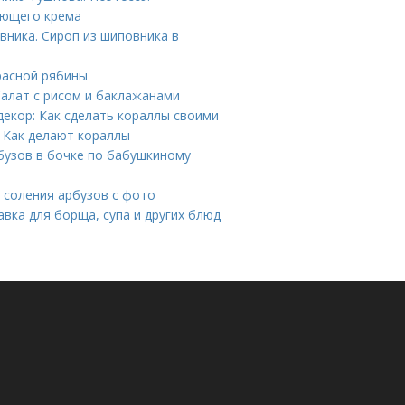
ающего крема
вника. Сироп из шиповника в
расной рябины
Салат с рисом и баклажанами
декор: Как сделать кораллы своими
 Как делают кораллы
рбузов в бочке по бабушкиному
о соления арбузов с фото
авка для борща, супа и других блюд