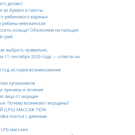
 его делают
е из бумаги и газеты
го рябинового варенья
а рябины невежинская
носить кольца? Объясняем на пальцах!
й гриб
как выбрать правильно.
за 11 сентября 2020 года — ответы на
 год: история возникновения
ских купальников
м: причины и лечение
ля лица от морщин
вья. Почему возникают морщины?
Й (LPG) МАССАЖ ТЕЛА
ойка платья с длинным
о LPG-массаже