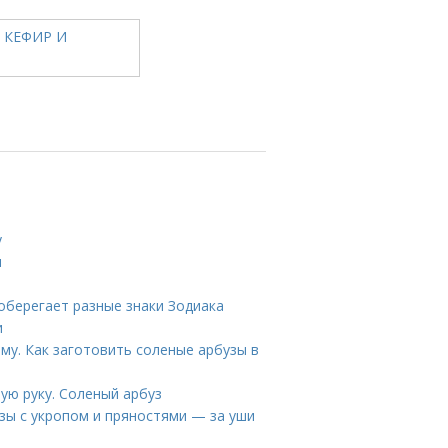
у
ы
 оберегает разные знаки Зодиака
и
му. Как заготовить соленые арбузы в
рую руку. Соленый арбуз
зы с укропом и пряностями — за уши