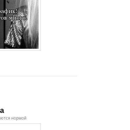
а
яются нормой