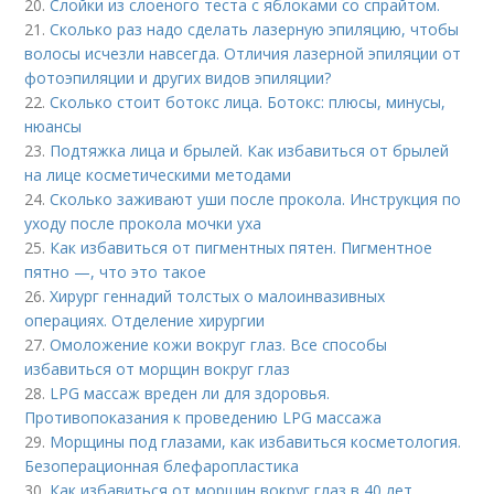
20.
Слойки из слоеного теста с яблоками со спрайтом.
21.
Сколько раз надо сделать лазерную эпиляцию, чтобы
волосы исчезли навсегда. Отличия лазерной эпиляции от
фотоэпиляции и других видов эпиляции?
22.
Сколько стоит ботокс лица. Ботокс: плюсы, минусы,
нюансы
23.
Подтяжка лица и брылей. Как избавиться от брылей
на лице косметическими методами
24.
Сколько заживают уши после прокола. Инструкция по
уходу после прокола мочки уха
25.
Как избавиться от пигментных пятен. Пигментное
пятно —, что это такое
26.
Хирург геннадий толстых о малоинвазивных
операциях. Отделение хирургии
27.
Омоложение кожи вокруг глаз. Все способы
избавиться от морщин вокруг глаз
28.
LPG массаж вреден ли для здоровья.
Противопоказания к проведению LPG массажа
29.
Морщины под глазами, как избавиться косметология.
Безоперационная блефаропластика
30.
Как избавиться от морщин вокруг глаз в 40 лет