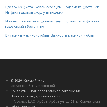
Цветок из фисташковой скорлупы. Поделки из фисташек.
Из фисташковой скорлупы поделки
Инопланетянин на кофейной гуще. Гадание на кофейной
гуще онлайн бесплатно
Витамины маминой любви. Важность маминой любви
© 2026 Женский Мир
Искусство быть женщиной
Контакты
Пользовательское соглашение
Политика конфидециальности
г. Москва, ЦАО, Арбат, Арбат улица 28, м. Смоленская
Обратная связь