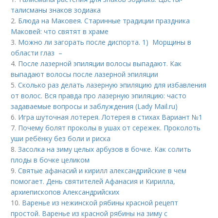
талисманы знаков зодиака
2.
Блюда на Маковея. Старинные традиции праздника
Маковей: что святят в храме
3.
Можно ли загорать после диспорта. 1) Морщины в
области глаз –
4.
После лазерной эпиляции волосы выпадают. Как
выпадают волосы после лазерной эпиляции
5.
Сколько раз делать лазерную эпиляцию для избавления
от волос. Вся правда про лазерную эпиляцию: часто
задаваемые вопросы и заблуждения (Lady Mail.ru)
6.
Игра шуточная лотерея. Лотерея в стихах Вариант №1
7.
Почему болят проколы в ушах от сережек. Проколоть
уши ребёнку без боли и риска
8.
Засолка на зиму целых арбузов в бочке. Как солить
плоды в бочке целиком
9.
Святые афанасий и кирилл александрийские в чем
помогает. День святителей Афанасия и Кирилла,
архиепископов Александрийских
10.
Варенье из нежинской рябины красной рецепт
простой. Варенье из красной рябины на зиму с