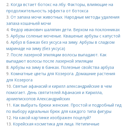
2.
Когда встает ботокс на лбу. Факторы, влияющие на
продолжительность эффекта от ботокса
3.
От запаха мочи животных. Народные методы удаления
запаха кошачьей мочи
4.
Федор иванович шаляпин дети. Верхом на поклонниках
5.
Арбузы соленые моченые. Квашеные арбузы с капустой
6.
Арбуз в банках без уксуса на зиму. Арбузы в сладком
маринаде на зиму (без уксуса)
7.
После лазерной эпиляции волосы выпадают. Как
выпадают волосы после лазерной эпиляции
8.
Арбузы на зиму в банках. Полезные свойства арбуза
9.
Комнатные цветы для Козерога. Домашние растения
для Козерога
10.
Святые афанасий и кирилл александрийские в чем
помогает. День святителей Афанасия и Кирилла,
архиепископов Александрийских
11.
Как выбрать брюки женские. Простой и подробный гид
по выбору идеальных брюк для каждого типа фигуры
12.
На какой картинке изображен поцелуй?
13.
Корейская косметика для лица. Нетипичные