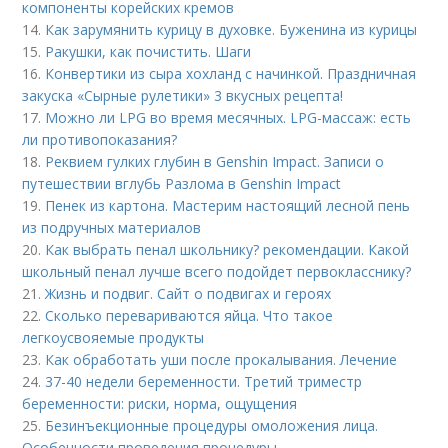
компоненты корейских кремов
14.
Как зарумянить курицу в духовке. Буженина из курицы
15.
Ракушки, как почистить. Шаги
16.
Конвертики из сыра хохланд с начинкой. Праздничная
закуска «Сырные рулетики» 3 вкусных рецепта!
17.
Можно ли LPG во время месячных. LPG-массаж: есть
ли противопоказания?
18.
Реквием гулких глубин в Genshin Impact. Записи о
путешествии вглубь Разлома в Genshin Impact
19.
Пенек из картона. Мастерим настоящий лесной пень
из подручных материалов
20.
Как выбрать пенал школьнику? рекомендации. Какой
школьный пенал лучше всего подойдет первокласснику?
21.
Жизнь и подвиг. Сайт о подвигах и героях
22.
Сколько перевариваются яйца. Что такое
легкоусвояемые продукты
23.
Как обработать уши после прокалывания. Лечение
24.
37-40 недели беременности. Третий триместр
беременности: риски, норма, ощущения
25.
Безинъекционные процедуры омоложения лица.
Особенности проведения процедуры