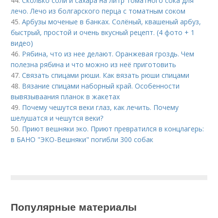
44.
Сколько соли и сахара на литр томатного сока для
лечо. Лечо из болгарского перца с томатным соком
45.
Арбузы моченые в банках. Солёный, квашеный арбуз,
быстрый, простой и очень вкусный рецепт. (4 фото + 1
видео)
46.
Рябина, что из нее делают. Оранжевая гроздь. Чем
полезна рябина и что можно из неё приготовить
47.
Связать спицами рюши. Как вязать рюши спицами
48.
Вязание спицами наборный край. Особенности
вывязываания планок в жакетах
49.
Почему чешутся веки глаз, как лечить. Почему
шелушатся и чешутся веки?
50.
Приют вешняки эко. Приют превратился в концлагерь:
в БАНО "ЭКО-Вешняки" погибли 300 собак
Популярные материалы