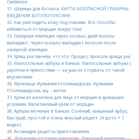
Свейнпол
31.
Шприцы для ботокса. КАРТА БЕЗОПАСНОЙ ГЛУБИНЫ
ВВЕДЕНИЯ БОТУЛОТОКСИНА
32.
Как разгладить кожу под глазами. Все способы
избавиться от морщин вокруг глаз
33.
Лазерная эпиляция через сколько дней волосы
выпадают. Через сколько выпадают волоски после
лазерной эпиляции
34.
Хрящ уха панчем, что это. Процесс прокола хряща уха
35.
Малосольные арбузы в банках. Малосольные арбузы с
укропом и пряностями — за уши не оторвать от такой
вкуснятины!
36.
Мученица Иулиания птолемаидская. Иулиания
Птолемаидская, мц. - житие
37.
Крем из желатина для лица от морщин в домашних
условиях. Желатиновый крем от морщин
38.
Арбузы моченые в банках. Солёный, квашеный арбуз,
быстрый, простой и очень вкусный рецепт. (4 фото + 1
видео)
39.
Актинидия рецепты приготовления.
40.
Домашнее растение мандарин. Домашний мандарин —