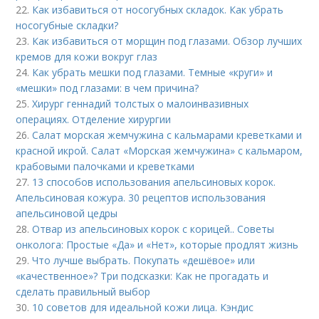
22.
Как избавиться от носогубных складок. Как убрать
носогубные складки?
23.
Как избавиться от морщин под глазами. Обзор лучших
кремов для кожи вокруг глаз
24.
Как убрать мешки под глазами. Темные «круги» и
«мешки» под глазами: в чем причина?
25.
Хирург геннадий толстых о малоинвазивных
операциях. Отделение хирургии
26.
Салат морская жемчужина с кальмарами креветками и
красной икрой. Салат «Морская жемчужина» с кальмаром,
крабовыми палочками и креветками
27.
13 способов использования апельсиновых корок.
Апельсиновая кожура. 30 рецептов использования
апельсиновой цедры
28.
Отвар из апельсиновых корок с корицей.. Советы
онколога: Простые «Да» и «Нет», которые продлят жизнь
29.
Что лучше выбрать. Покупать «дешёвое» или
«качественное»? Три подсказки: Как не прогадать и
сделать правильный выбор
30.
10 советов для идеальной кожи лица. Кэндис