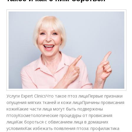
Услуги Expert ClinicsЧто такое птоз лицаПервые признаки
опущения мягких тканей и кожи лицаПричины провисания
кожиКакие части лица могут быть подвержены
птозуКосметологические процедуры от провисания
лицаКак бороться с обвисанием лица в домашних
условияхКак избежать появления птоза: профилактика