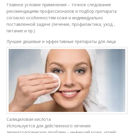
Главное условие применения – точное следование
Средства по
Народные средства
рекомендациям профессионалов и подбор препарата
диагнозам
согласно особенностям кожи и индивидуально
поставленной задаче (лечение, профилактика, уход ,
питание и пр.)
Лучшие дешевые и эффективные препараты для лица
Салициловая кислота
Используется для действенного лечения
дерматологических проблем – инфекций кожи, угрей/