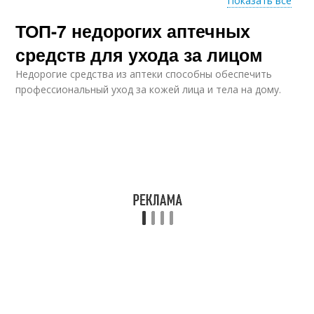
Показать все
ТОП-7 недорогих аптечных
Средства для
Средства для
проблемной кожи
очищения
средств для ухода за лицом
Недорогие средства из аптеки способны обеспечить
профессиональный уход за кожей лица и тела на дому.
Средства от дряблой
Средство от черных
кожи
точек
Сильное средство
Средство от прыщей
Средство от пятен
Средства от прыщей