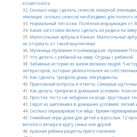
косметолога
32.
Сколько надо сделать сеансов лазерной эпиляции
эпиляция: сколько сеансов необходимо для полного 
33.
Нормальный тип кожи. Полезная информация от B
34.
Какие заготовки можно сделать из редиса на зим
35.
Малосольные арбузы в банках. Малосольные арбу
не оторвать от такой вкуснятины!
36.
Мученица Иулиания птолемаидская. Иулиания Птол
37.
Что делать с рябиной на зиму. Огурцы с рябиной
38.
Забавные истории из жизни великих людей. 5 ист
литераторов, которые увлекательнее их собственны
39.
Как сделать трюфеля дома. Ингредиенты:
40.
Прикольный вопросы и ответы. Смешные шуточны
41.
Как делать трюфели в домашних условиях. Класс
42.
Простое тесто на чебуреки на воде. Хрустящее те
43.
Сироп из шиповника в домашних условиях: легкий 
44.
Сколько переваривается яйцо. Время переварива
45.
Семейные игры дома для детей и взрослых. 12 про
веселого вечера в кругу семьи или друзей
46.
Красная рябина рецепты приготовления.