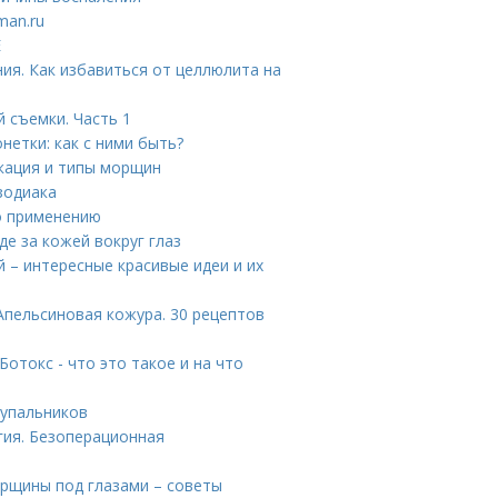
man.ru
Е
ия. Как избавиться от целлюлита на
 съемки. Часть 1
етки: как с ними быть?
кация и типы морщин
зодиака
по применению
де за кожей вокруг глаз
й – интересные красивые идеи и их
Апельсиновая кожура. 30 рецептов
отокс - что это такое и на что
купальников
гия. Безоперационная
орщины под глазами – советы