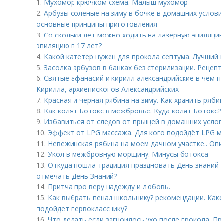
1.
Мухомор крючком схема. Малыш мухомор
2.
Арбузы соленые на зиму в бочке в домашних услови
основные принципы приготовления
3.
Со скольки лет можно ходить на лазерную эпиляци
эпиляцию в 17 лет?
4.
Какой катетер нужен для прокола септума. Лучший 
5.
Засолка арбузов в банках без стерилизации. Рецеп
6.
Святые афанасий и кирилл александрийские в чем 
Кирилла, архиепископов Александрийских
7.
Красная и черная рябина на зиму. Как хранить ряби
8.
Как колят Ботокс в межбровье. Куда колят Ботокс?
9.
Избавиться от следов от прыщей в домашних усло
10.
Эффект от LPG массажа. Для кого подойдёт LPG 
11.
Невежинская рябина на моем дачном участке.. О
12.
Укол в межбровную морщину. Минусы ботокса
13.
Откуда пошла традиция праздновать День знаний 1
отмечать День Знаний?
14.
Притча про веру надежду и любовь.
15.
Как выбрать пенал школьнику? рекомендации. Как
подойдет первокласснику?
16.
Что делать если загноилось ухо после прокола. 