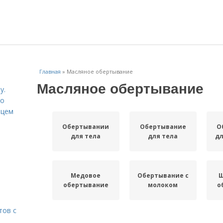
Главная
»
Масляное обертывание
Масляное обертывание
у.
со
рцем
Обертывании
Обертывание
О
для тела
для тела
дл
Медовое
Обертывание с
Ш
обертывание
молоком
о
тов с