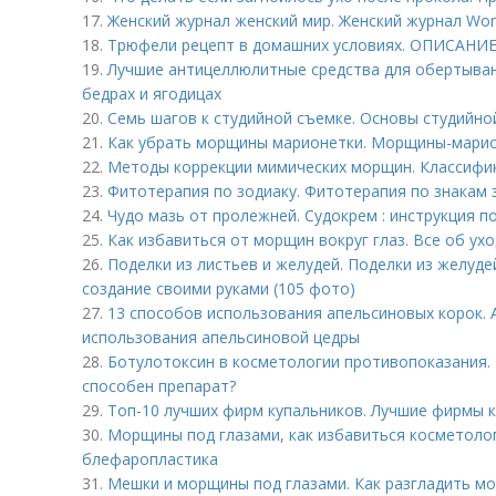
17.
Женский журнал женский мир. Женский журнал Wo
18.
Трюфели рецепт в домашних условиях. ОПИСАНИ
19.
Лучшие антицеллюлитные средства для обертыван
бедрах и ягодицах
20.
Семь шагов к студийной съемке. Основы студийной
21.
Как убрать морщины марионетки. Морщины-марион
22.
Методы коррекции мимических морщин. Классифи
23.
Фитотерапия по зодиаку. Фитотерапия по знакам 
24.
Чудо мазь от пролежней. Судокрем : инструкция 
25.
Как избавиться от морщин вокруг глаз. Все об ухо
26.
Поделки из листьев и желудей. Поделки из желуде
создание своими руками (105 фото)
27.
13 способов использования апельсиновых корок. 
использования апельсиновой цедры
28.
Ботулотоксин в косметологии противопоказания. Б
способен препарат?
29.
Топ-10 лучших фирм купальников. Лучшие фирмы 
30.
Морщины под глазами, как избавиться косметоло
блефаропластика
31.
Мешки и морщины под глазами. Как разгладить м