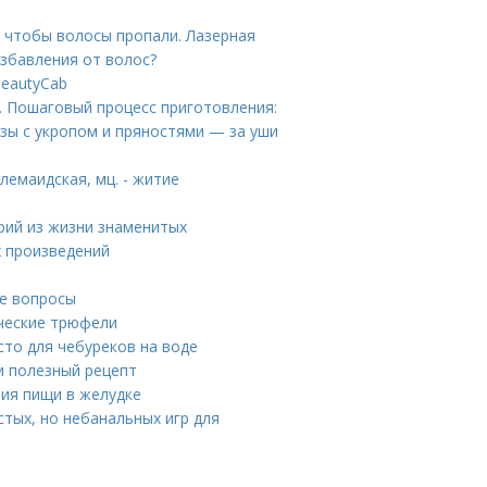
, чтобы волосы пропали. Лазерная
избавления от волос?
eautyCab
у. Пошаговый процесс приготовления:
зы с укропом и пряностями — за уши
емаидская, мц. - житие
орий из жизни знаменитых
х произведений
е вопросы
ические трюфели
сто для чебуреков на воде
и полезный рецепт
ния пищи в желудке
стых, но небанальных игр для