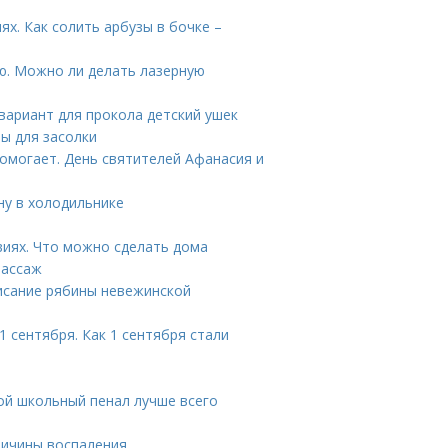
ях. Как солить арбузы в бочке –
ю. Можно ли делать лазерную
вариант для прокола детский ушек
ты для засолки
помогает. День святителей Афанасия и
ну в холодильнике
виях. Что можно сделать дома
массаж
писание рябины невежинской
 сентября. Как 1 сентября стали
ой школьный пенал лучше всего
Причины воспаления