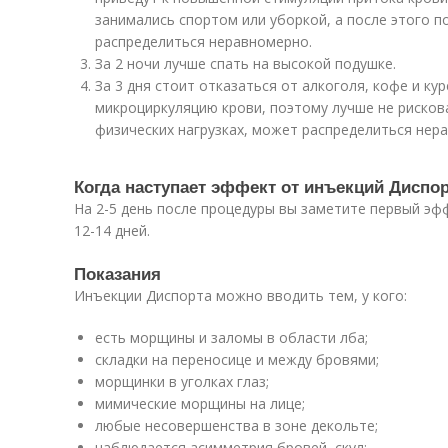
занимались спортом или уборкой, а после этого 
распределиться неравномерно.
За 2 ночи лучше спать на высокой подушке.
За 3 дня стоит отказаться от алкоголя, кофе и ку
микроциркуляцию крови, поэтому лучше не рискова
физических нагрузках, может распределиться нер
Когда наступает эффект от инъекций Диспо
На 2-5 день после процедуры вы заметите первый эфф
12-14 дней.
Показания
Инъекции Диспорта можно вводить тем, у кого:
есть морщины и заломы в области лба;
складки на переносице и между бровями;
морщинки в уголках глаз;
мимические морщины на лице;
любые несовершенства в зоне декольте;
наблюдается асимметрия бровей, скул;