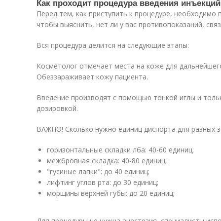
Как проходит процедура введения инъекций
Перед тем, как приступить к процедуре, необходимо 
чтобы выяснить, нет ли у вас противопоказаний, свя
Вся процедура делится на следующие этапы:
Косметолог отмечает места на коже для дальнейшег
Обеззараживает кожу пациента.
Введение производят с помощью тонкой иглы и тольк
дозировкой.
ВАЖНО! Сколько нужно единиц диспорта для разных з
горизонтальные складки лба: 40-60 единиц;
межбровная складка: 40-80 единиц;
"гусиные лапки": до 40 единиц;
лифтинг углов рта: до 30 единиц;
морщины верхней губы: до 20 единиц;
Для процедуры не нужна анестезия, специалисты исп