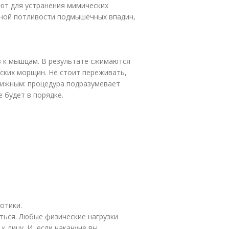
уют для устранения мимических
нной потливости подмышечных впадин,
в к мышцам. В результате сжимаются
ких морщин. Не стоит переживать,
вижным: процедура подразумевает
 будет в порядке.
отики.
ться. Любые физические нагрузки
 лицу. И, если накануне вы