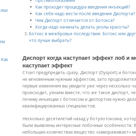
Противопоказания
Как проходит процедура введения инъекций?
елки
Как себя надо вести после введения Диспорта?
Чем Диспорт отличается от Ботокса?
Когда надо начинать делать уколы красоты?
Ботокс в межбровье последствия. Ботокс или дру
что лучше выбрать?
Кем
Диспорт когда наступает эффект лоб и м
 Как
наступает эффект
Стоит предупредить сразу, Диспорт (Dysport) и бото
не мгновенным нужным эффектом, зато продолжитель
первые изменения вы увидите уже через несколько ч
происходит, узнаем вместе, что же такое диспорт, ч
почему инъекции с ботоксом и диспортом нужно дела
квалифицированных специалистов.
Несколько десятилетий назад у ботулотоксина, кото
были выявлены интересные побочные особенности. В
небольших количествах вещество «замораживает» мыш