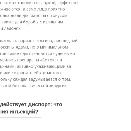
о кожа становится гладкой, эффектно
аживаются, а само лицо приятно
пользовали для работы с тонусом
а также для борьбы с излишним
и ладонях.
льзовать вариант токсина, прошедший
токсины ядами, но в минимальном
тов такие яды становятся чудесными
явились препараты «Ботокс» и
нщинами, активно ухаживающими за
е или сохранить её как можно
кольку каждая задумывается о том,
ьной без пластической хирургии.
действует Диспорт: что
ения инъекций?