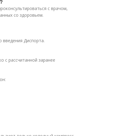
?
проконсультироваться с врачом,
занных со здоровьем.
о введения Диспорта.
о с рассчитанной заранее
он:
ользуют только холодный компресс.