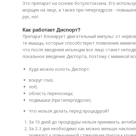
Это препарат на основе ботулотоксина. Его использ
морщин на лице, а также при гипергидрозе - повыше
рук, ног.
Как работает Диспорт?
Препарат блокирует двигательный импульс от нерво
те мышцы, которые способствуют появлению мимичес
что после введения инъекции все лицо станет непод
локальное введение Диспорта, поэтому с мимикой все
Куда можно колоть Диспорт:
вокруг глаз;
лоб;
область переносицы;
подмышки (при гипергидрозе).
Что нельзя делать перед процедурой?
За 10 дней до процедуры нельзя принимать антиби
За 2-3 дня необходимо как можно меньше наклоня
приведут к повышенной стимуляции притока крови к