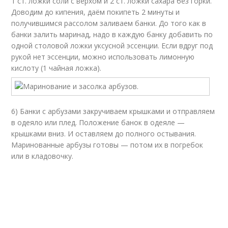
1 ст. ложки соли с верхом и 2 ст. ложки сахара без горки.
Доводим до кипения, даём покипеть 2 минуты и
получившимся рассолом заливаем банки. До того как в
банки залить маринад, надо в каждую банку добавить по
одной столовой ложки уксусной эссенции. Если вдруг под
рукой нет эссенции, можно использовать лимонную
кислоту (1 чайная ложка).
6) Банки с арбузами закручиваем крышками и отправляем
в одеяло или плед. Положение банок в одеяле —
крышками вниз. И оставляем до полного остывания.
Маринованные арбузы готовы — потом их в погребок
или в кладовочку.