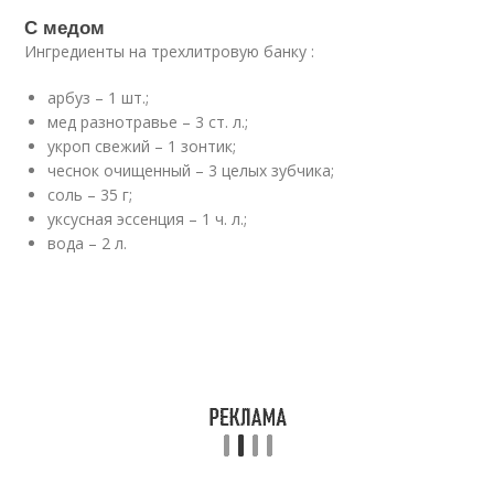
С медом
Ингредиенты на трехлитровую банку :
арбуз – 1 шт.;
мед разнотравье – 3 ст. л.;
укроп свежий – 1 зонтик;
чеснок очищенный – 3 целых зубчика;
соль – 35 г;
уксусная эссенция – 1 ч. л.;
вода – 2 л.