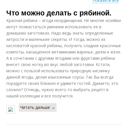
Показать все
Что можно делать с рябиной.
Платья для куклы
Платье для куклы
Красная рябина – ягода неординарная. Не многие хозяйки
могут похвастаться умением использовать ее в
домашних заготовках. Надо ведь знать определенные
хитрости и маленькие секреты. И тогда, можно из
Крючок для куклы
Платья для кукол
кисловатой красной рябины, получить сладкие красочные
компоты, насыщенное витаминами варенье, джем и желе.
А в сочетании с другими ягодами или фруктами рябина
внесет свою нотку во вкус любой заготовки. Кстати,
можно с пользой использовать природную кислинку
данной ягоды, делая изысканные соусы. Так Вы всегда
порадуете своих близких и удивите гостей. Думаете, это
сложно? Отнюдь, нужно всего-то выбрать рецепт в
нашей коллекции и все получится.
Читать дальше →