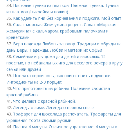
34.
Пляжные туники из платков. Пляжная туника. Туника
из платков (выкройка и пошив)
35.
Как удалить пни без корчевания и поджига. Мой опыт
36.
Салат морская Жемчужина рецепт. Салат «Морская
жемчужина» с кальмаром, крабовыми палочками и
креветками
37.
Вера надежда Любовь заговор. Традиции и обряды на
день Веры, Надежды, Любви и матери их Софьи
38.
Семейные игры дома для детей и взрослых. 12
простых, но небанальных игр для веселого вечера в кругу
семьи или друзей
39.
Цыплята корнишоны, как приготовить в духовке.
Ингредиенты на 2-3 порции:
40.
Что приготовить из рябины. Полезные свойства
красной рябины
41.
Что делают с красной рябиной.
42.
Легенды о зиме. Легенда о первом снеге
43.
Трафарет для шоколада распечатать. Трафареты для
украшения торта своими руками
44.
Планка 4 минуты. Отличное упражнение: 4 минуты в