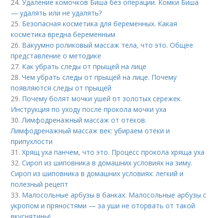
24.
Удаление комочков Биша без операции. Комки Биша
— удалять или не удалять?
25.
Безопасная косметика для беременных. Какая
косметика вредна беременным
26.
Вакуумно роликовый массаж тела, что это. Общее
представление о методике
27.
Как убрать следы от прыщей на лице
28.
Чем убрать следы от прыщей на лице. Почему
появляются следы от прыщей
29.
Почему болят мочки ушей от золотых сережек.
Инструкция по уходу после прокола мочки уха
30.
Лимфодренажный массаж от отеков.
Лимфодренажный массаж век: убираем отёки и
припухлости
31.
Хрящ уха панчем, что это. Процесс прокола хряща уха
32.
Сироп из шиповника в домашних условиях на зиму.
Сироп из шиповника в домашних условиях: легкий и
полезный рецепт
33.
Малосольные арбузы в банках. Малосольные арбузы с
укропом и пряностями — за уши не оторвать от такой
вкуснятины!