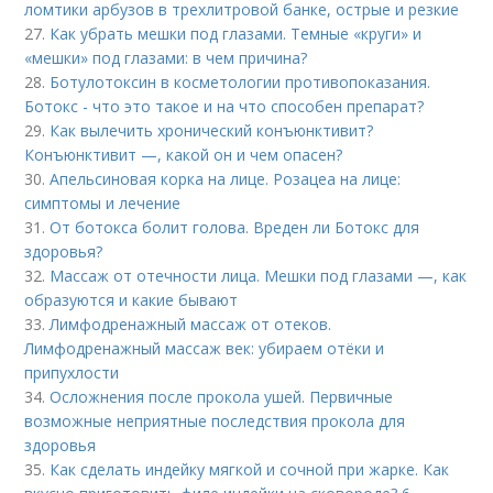
ломтики арбузов в трехлитровой банке, острые и резкие
27.
Как убрать мешки под глазами. Темные «круги» и
«мешки» под глазами: в чем причина?
28.
Ботулотоксин в косметологии противопоказания.
Ботокс - что это такое и на что способен препарат?
29.
Как вылечить хронический конъюнктивит?
Конъюнктивит —, какой он и чем опасен?
30.
Апельсиновая корка на лице. Розацеа на лице:
симптомы и лечение
31.
От ботокса болит голова. Вреден ли Ботокс для
здоровья?
32.
Массаж от отечности лица. Мешки под глазами —, как
образуются и какие бывают
33.
Лимфодренажный массаж от отеков.
Лимфодренажный массаж век: убираем отёки и
припухлости
34.
Осложнения после прокола ушей. Первичные
возможные неприятные последствия прокола для
здоровья
35.
Как сделать индейку мягкой и сочной при жарке. Как