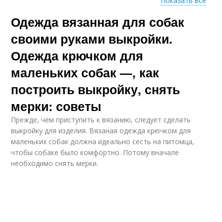
Показать все
Одежда вязанная для собак
Крестильное платье
Вязаное платье
своими руками выкройки.
Одежда крючком для
маленьких собак —, как
Крючок для куклы
Платья для кукол
построить выкройку, снять
мерки: советы
Прежде, чем приступить к вязанию, следует сделать
выкройку для изделия. Вязаная одежда крючком для
Платье для девочки
Платья для девочки
маленьких собак должна идеально сесть на питомца,
чтобы собаке было комфортно. Потому вначале
необходимо снять мерки.
Платье с балетной
Платье с запахом
юбкой