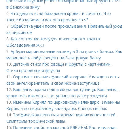
простых и вкусных рецептов маринованных арбузов 2022
в банках на зиму
6.
Что делать если базалиома кровит и сочится. Что
такое базалиома и как она проявляется?
7.
Обработка ушей после прокалывания. Правильный уход
за пирсингом
8.
Как состояние желудочно-кишечного тракта..
Обследования ЖКТ
9.
Арбузы маринованные на зиму в 3 литровых банках. Как
мариновать арбуз: рецепт на 3-литровую банку
10.
Детские стихи про овощи и фрукты с картинками.
Стихи про овощи и фрукты
11.
Охраняют святые афанасий и кирилл. У каждого есть
свой ангел-хранитель и своя икона-заступница.
12.
Ваш ангел-хранитель и икона-заступница. Ваш ангел-
хранитель и икона – заступница по дате рождения
13.
Именины Кирилл по церковному календарю. Именины
Кирилла по церковному календарю. Список святых
14.
Трофическая венозная экзема нижних конечностей.
Симптомы трофической язвы
15.
Полезные свойства красной РЯБИНЫ. Растительная