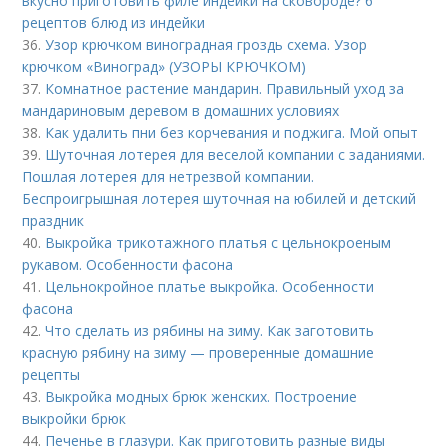
вкусно приготовить филе индейки на сковороде? 6
рецептов блюд из индейки
36.
Узор крючком виноградная гроздь схема. Узор
крючком «Виноград» (УЗОРЫ КРЮЧКОМ)
37.
Комнатное растение мандарин. Правильный уход за
мандариновым деревом в домашних условиях
38.
Как удалить пни без корчевания и поджига. Мой опыт
39.
Шуточная лотерея для веселой компании с заданиями.
Пошлая лотерея для нетрезвой компании.
Беспроигрышная лотерея шуточная на юбилей и детский
праздник
40.
Выкройка трикотажного платья с цельнокроеным
рукавом. Особенности фасона
41.
Цельнокройное платье выкройка. Особенности
фасона
42.
Что сделать из рябины на зиму. Как заготовить
красную рябину на зиму — проверенные домашние
рецепты
43.
Выкройка модных брюк женских. Построение
выкройки брюк
44.
Печенье в глазури. Как приготовить разные виды