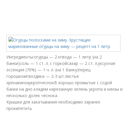
Ингредиенты:огурцы — 2 кгвода — 1 литр (на 2
банки)соль — 1 ст. л. с горкойсахар — 2 ст. л.уксусная
эссенция (70%) — 1 ч. л. (на 1 банку)перец
горошкомгвоздика — 2-3 шт.листья
хренакинзаукропчеснокВ хорошо промытые с содой
банки на дно кладем нарезанную зелень укропа и кинзы и
несколько долек чеснока.
Крышки для закатывания необходимо заранее
прокипятить