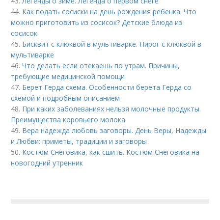
43.
Легенды о зиме. Легенда о первом снеге
44.
Как подать сосиски на день рождения ребенка. Что
можно приготовить из сосисок? Детские блюда из
сосисок
45.
Бисквит с клюквой в мультиварке. Пирог с клюквой в
мультиварке
46.
Что делать если отекаешь по утрам. Причины,
требующие медицинской помощи
47.
Берет Герда схема. Особенности берета Герда со
схемой и подробным описанием
48.
При каких заболеваниях нельзя молочные продукты.
Преимущества коровьего молока
49.
Вера надежда любовь заговоры. День Веры, Надежды
и Любви: приметы, традиции и заговоры
50.
Костюм Снеговика, как сшить. Костюм Снеговика на
новогодний утренник